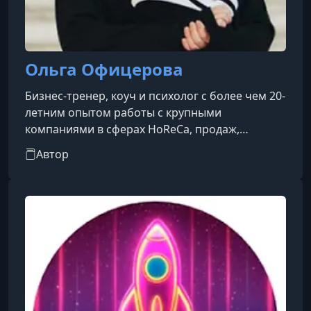
Ольга Офицерова
Бизнес-тренер, коуч и психолог с более чем 20-
летним опытом работы с крупными
компаниями в сферах HoReCa, продаж,
строительства и девелопмента. Она
Автор
специализируется на стратегическом развитии
организаций, включая диагностику бизнес-
процессов, разработку KPI, систем
сбалансированных показателей и бизнес-
моделей. Ольга является наставником
международной программы акселерации
ScaleUp.​В области психологического
консультирования Ольга Офицерова имеет