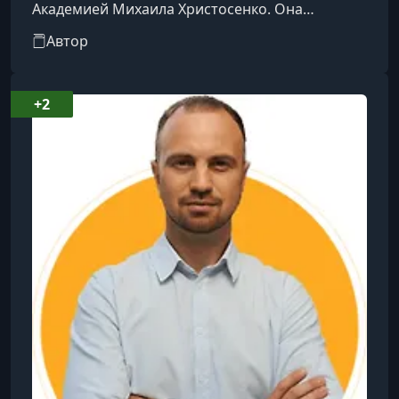
Академией Михаила Христосенко. Она
является автором и соавтором нескольких
Автор
обучающих программ, направленных на
развитие навыков в области SMM и
использования нейросетей для создания
+2
контента.​