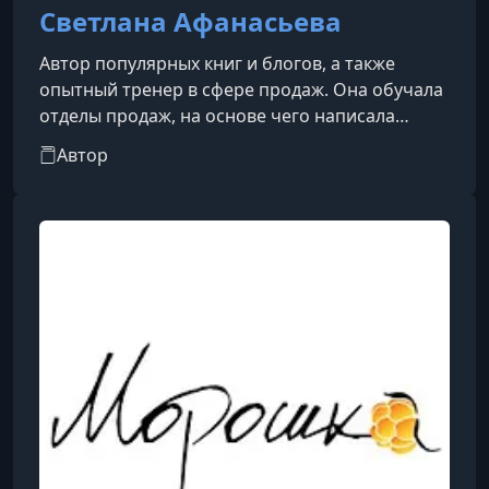
Светлана Афанасьева
Автор популярных книг и блогов, а также
опытный тренер в сфере продаж. Она обучала
отделы продаж, на основе чего написала
бестселлер «Продавай как бог», посвященный
Автор
технологиям эффективных продаж.Светлана
также является автором книги «Кем ты хочешь
стать, когда вырастешь? Особенно если тебе
за 30», которая помогает читателям найти
свое предназначение и выбрать подходящую
профессиональную нишу.Ее
профессиональный блог «Продающий
телеграм-блог» пос