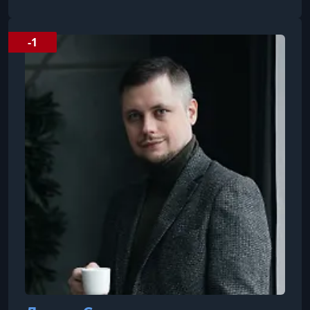
привлечения заявок и продаж для экспертов,
коучей и предпринимателей именно через
Telegram-каналы.Её ключевые навыки
-1
включают маркетинг, разработку офферов,
построение воронок и изучение целевой
аудитории. Наталья проводит тренинги,
мастер-классы и вебинары, существенно
повышая доход своих клиентов. Her