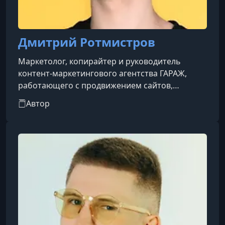
Дмитрий Ротмистров
Маркетолог, копирайтер и руководитель
контент-маркетингового агентства ГАРАЖ,
работающего с продвижением сайтов,
рекламой в Яндекс.Дзен, созданием блогов и
Автор
маркетинговыми каналами под ключ. Он ведёт
профессиональный блог, в котором делится
опытом по маркетингу, работе с клиентами,
фрилансу и менеджменту, и открыто
рассказывает о практике развития
собственного агентского бизнеса. Ротмистров
также позиционирует себя как специалист по
контент-маркет