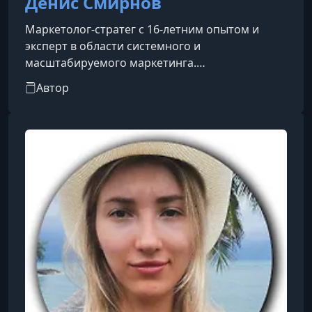
Денис Смирнов
Маркетолог-стратег с 16-летним опытом и
эксперт в области системного и
масштабируемого маркетинга.
Специализируется на обучении маркетологов
Автор
(SMM, таргетинг, контекст, копирайтинг)
выходу на высокий доход через консалтинг и
стратегическую работу с бизнесом.В разные
годы работал консультантом по
стратегическому маркетингу в Яндексе, где
взаимодействовал с ключевыми клиентами
компании. Консультировал Сбербанк и его
партнёров по построению маркетинг