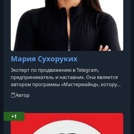
Мария Сухоруких
Эксперт по продвижению в Telegram,
предприниматель и наставник. Она является
автором программы «Мастермайнд», которую
прошли более 240 участников из более чем 40
Автор
различных ниш, достигая среднего дохода в
980 000 рублей в первые четыре недели.Ранее
Мария владела маркетинговым агентством и
+1
оптовой компанией, а также окончила бизнес-
школу «Сколково». Она активно делится своим