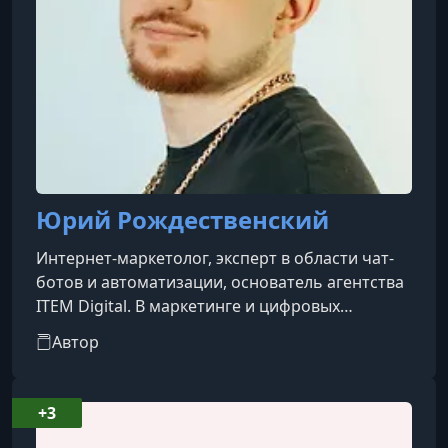
Юрий Рождественский
Интернет-маркетолог, эксперт в области чат-
ботов и автоматизации, основатель агентства
ITEM Digital. В маркетинге и цифровых
технологиях с 2018 года, спикер отраслевых
Автор
конференций и преподаватель практических
курсов.На курсе «Создание чат-ботов» на
TutorPlace Юрий делится своим опытом: от
+3
базовых концепций до запуска и монетизации