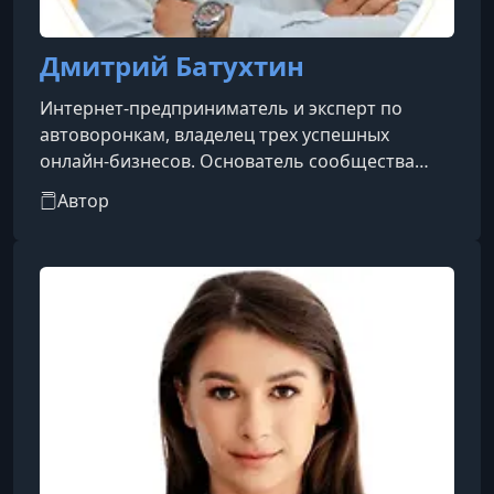
Дмитрий Батухтин
Интернет-предприниматель и эксперт по
автоворонкам, владелец трех успешных
онлайн-бизнесов. Основатель сообщества
«Бизнес на партнерках», где обучаю
Автор
эффективным стратегиям заработка в
интернете.Мои ученики уже заработали более
5 миллионов рублей, применяя проверенные
методики и инструменты. Помогаю людям
обрести финансовую независимость,
передавая только те стратегии, которые
протестировал сам и которые действительно
работают.