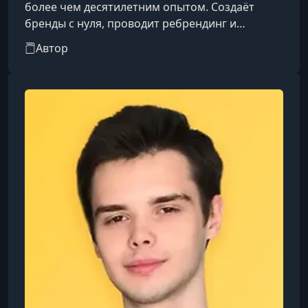
более чем десятилетним опытом. Создаёт
бренды с нуля, проводит ребрендинг и
консультирует по концепции, сочетая
Автор
стратегию с визуальной эстетикой и
современным подходом. Начинала с
продвижения личных брендов, работала с
крупным ювелирным брендом. Имеет
пятилетний опыт в personal и fashion styling,
более 3000 клиентов и учеников. Основатель
трёх бизнесов. Обучалась в St Martins и
ведущих школах брендинга, имее