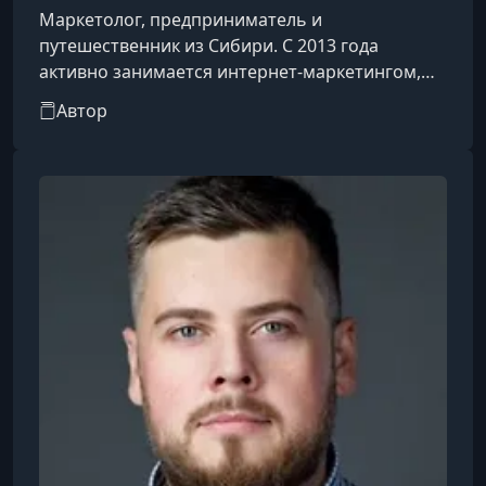
Маркетолог, предприниматель и
путешественник из Сибири. С 2013 года
активно занимается интернет-маркетингом,
работая с рекламными кампаниями в Яндекс
Автор
Директ, Telegram Ads и сотрудничая с
блогерами. За время своей карьеры он
настроил более 300 рекламных кампаний с
бюджетами до 1,2 млн рублей в месяц, охватив
более 120 бизнес-ниш.Жил в 10 городах,
включая Стамбул и Шри-Ланку, где занимался
проектами и обменивался опытом с
предпринимателями. Помимо