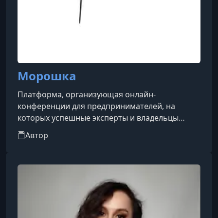
Морошка
Платформа, организующая онлайн-
конференции для предпринимателей, на
которых успешные эксперты и владельцы
бизнеса делятся практическим опытом и
Автор
инструментами. Проект выделяется живой
подачей информации: сложные темы
преподносятся просто, понятно и с юмором.
Мероприятия помогают бизнесу развиваться
благодаря концентрированным знаниям,
четким инструкциям и вдохновляющей
атмосфере.