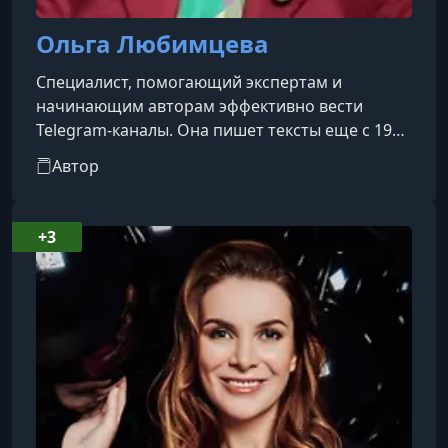
Ольга Любимцева
Специалист, помогающий экспертам и
начинающим авторам эффективно вести
Telegram-каналы. Она пишет тексты еще с 1998
года — сначала в офлайне, затем в интернете.
Автор
На основе этого опыта через свои Telegram-
каналы привлекала тысячи подписчиков и
заработала миллионы — в том числе, первые 2
+3
миллиона рублей за 4 месяца от запуска
канала.