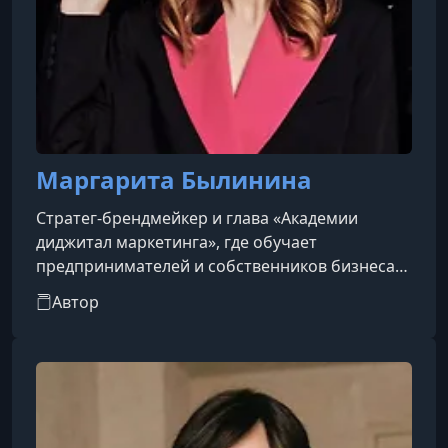
Маргарита Былинина
Стратег‑брендмейкер и глава «Академии
диджитал маркетинга», где обучает
предпринимателей и собственников бизнеса
системным продажам и продвижению в
Автор
соцсетях, особенно в Instagram. Она также —
автор таких книг, как «Как найти идею и начать
зарабатывать» и «Денежный поток из
соцсетей».