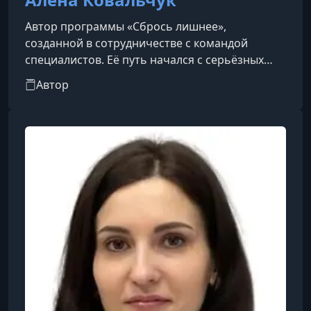
Автор программы «Сбрось лишнее»,
созданной в сотрудничестве с командой
специалистов. Её путь начался с серьёзных
проблем со здоровьем: лишний вес и ряд
Автор
диагнозов постепенно ограничивали
подвижность и качество жизни.Столкнувшись
с этими вызовами, она приняла решение
кардинально изменить свой образ жизни.
Благодаря последовательной работе над
собой и поиску подходящего метода Алёна
смогла существенно снизить вес и
восстановить собственное самочувст