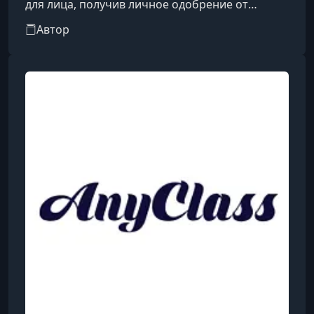
для лица, получив личное одобрение от
Кэролл Мэджио — создательницы известной
Автор
методики. Её цель — помогать женщинам
достигать естественного омоложения без
уколов и пластики. Уже более четырнадцати
лет она не только практикует гимнастику для
лица, но и обучает других, регулярно обновляя
свои знания и подтверждая квалификацию. За
это время она провела свыше тысячи личных
тренингов и