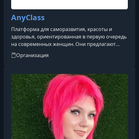
AnyClass
Платформа для саморазвития, красоты и
здоровья, ориентированная в первую очередь
на современных женщин. Они предлагают
более 300 курсов в 20+ направлениях — от
Организация
фитнеса и йоги до гимнастики для лица,
танцев, самомассажа и психологии, включая
интимное здоровье и восстановление после
родов. Платформа сочетает удобный
интерфейс, персонализированный подбор
программ, поддержку от экспертов и умные
технологии с AI‑рекомендациями .