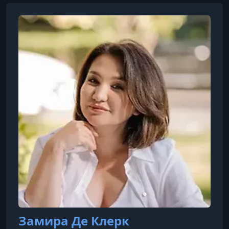
Замира Де Клерк