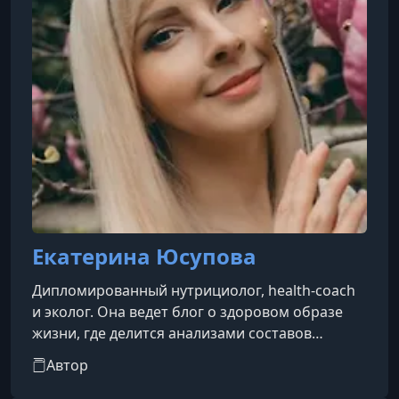
Екатерина Юсупова
Дипломированный нутрициолог, health-coach
и эколог. Она ведет блог о здоровом образе
жизни, где делится анализами составов
продуктов и рекомендациями по сохранению
Автор
здоровья. Екатерина предлагает обучающие
курсы и гайды по темам нутрициологии,