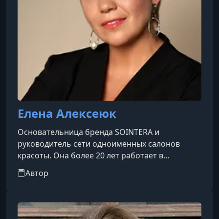
Елена Алексеюк
Основательница бренда SOINTERA и
руководитель сети одноимённых салонов
красоты. Она более 20 лет работает в
индустрии красоты.Создала и запатентовала
Автор
уникальную методику работы с цветом, будучи
ведущим стилистом Wella. Салон-флагман её
сети является тестовым салоном лаборатории
Wella в Дармштадте. Также она выступает