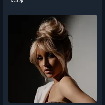
Автор
аккуратные локоны, техника tape-on,
нанотехнологии (кератин), современная
цветная палитра и стильные образы. По
данным BeautyPlay, Виктория предлагает
услуги по монтажу, ремонту и аренде волос, а
также проводит офлайн и онлайн‑курсы,
предлагая качественные 100 % натуральные
пряди, переза