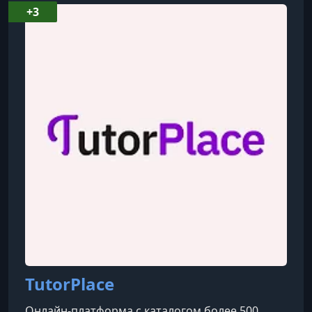
авторские тренинги, консультации и коучинг,
+3
её программы прошли свыше 10 000 женщин в
офлайн и онлайн форматах. Эксперт в области
восточной физиогномики, автор популярного
YouTube-канала с аудиторией более 680 тысяч
подпис
TutorPlace
Онлайн-платформа с каталогом более 500