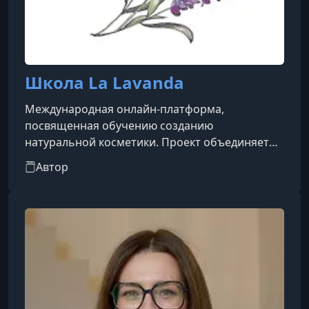
Школа La Lavanda
Международная онлайн-платформа,
посвященная обучению созданию
натуральной косметики. Проект объединяет
курсы и мастер-классы для начинающих и
Автор
практикующих специалистов, желающих
освоить разработку косметических средств
для личного использования или
профессиональной деятельности. Обучение
охватывает основы косметической химии,
подбор и сочетание компонентов, разработку
собственных рецептур, изготовление средств
для ухода за лицом, телом и волосами