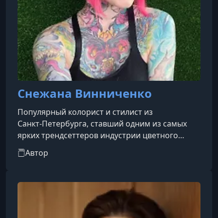
Снежана Винниченко
Популярный колорист и стилист из
Санкт‑Петербурга, ставший одним из самых
ярких трендсеттеров индустрии цветного
окрашивания. Она известна своими смелыми,
Автор
неординарными решениями:
геометрическими стрижками, радужными
оттенками и авангардными образами, которые
легко отличить среди множества обычных
причесок .