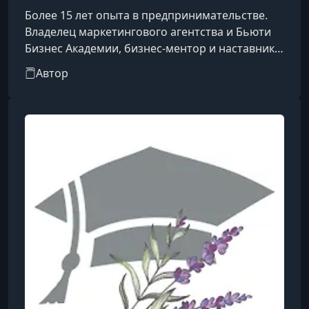
Более 15 лет опыта в предпринимательстве.
Владелец маркетингового агентства и Бьюти
Бизнес Академии, бизнес-ментор и наставник
предпринимателей. Амбассадор бизнес-клуба
Автор
VQ, эксперт Форума предпринимателей
Алматы 2021, сооснователь и продюсер
образовательных проектов. Автор курса «Три К
Биз. Команда. Клиенты. Конкуренты.»,
посвященного построению эффективного
бизнеса и развитию предпринимательских
компетенций.