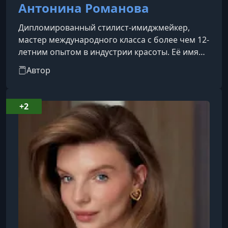
Антонина Романова
Дипломированный стилист-имиджмейкер,
мастер международного класса с более чем 12-
летним опытом в индустрии красоты. Её имя
известно далеко за пределами России
Автор
благодаря многочисленным победам и
авторским методикам, покорившим
специалистов по всему миру.Антонина —
+2
серебряный и бронзовый чемпион мира по
парикмахерскому искусству по версии OMC
(Париж, 2020), победитель чемпионата GK, а
также обладатель "Золотого диплома" в
продюсерском про