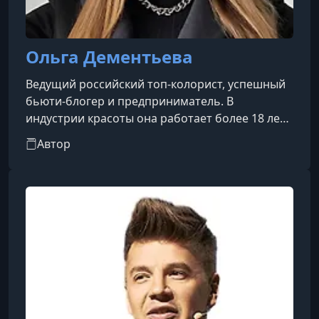
Ольга Дементьева
Ведущий российский топ-колорист, успешный
бьюти-блогер и предприниматель. В
индустрии красоты она работает более 18 лет.
За это время Ольга прошла путь от рядового
Автор
мастера до признанного эксперта
международного уровня, заняв пост арт-
директора бренда KEUNE Russia.