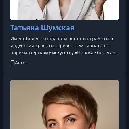
Татьяна Шумская
Имеет более пятнадцати лет опыта работы в
индустрии красоты. Призёр чемпионата по
парикмахерскому искусству «Невские берега».
Специализируется на свадебных образах,
Автор
преподаёт курсы по причёскам. Работы
публиковались в журналах Vogue,
Cosmopolitan и Wedding. Руководитель салона
красоты «DOM». Организатор и участник
образовательного проекта «Волосы на 360»,
посвящённого цветотипам и подбору
причёсок.