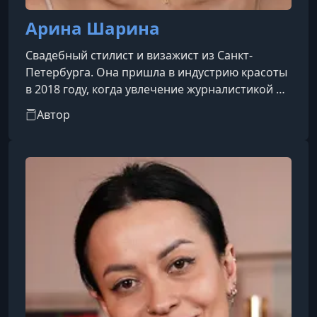
Арина Шарина
Свадебный стилист и визажист из Санкт-
Петербурга. Она пришла в индустрию красоты
в 2018 году, когда увлечение журналистикой и
фотографией постепенно привело её к
Автор
созданию макияжа и образов для съёмок и
мероприятий.Арина специализируется на
работе с невестами и праздничными
выходами, входит в число наиболее
востребованных специалистов города и
страны. В 2022 году она вошла в топ-16 лучших
стилистов России по версии премии
TOP100AWARDS и заняла вто