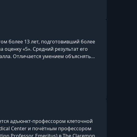
ом более 13 лет, подготовивший более
а оценку «5». Средний результат его
балла. Отличается умением объяснять
ым языком, а также является автором и
ов.
ляется адъюнкт-профессором клеточной
edical Center и почётным профессором
tion Professor, Emeritus) в The Claremont