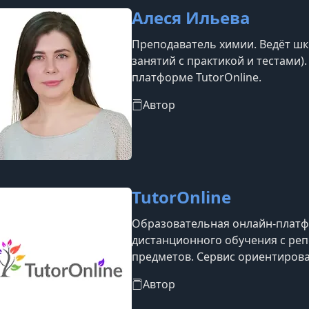
Алеся Ильева
Преподаватель химии. Ведёт шк
занятий с практикой и тестами)
платформе TutorOnline.
Автор
TutorOnline
Образовательная онлайн-платф
дистанционного обучения с ре
предметов. Сервис ориентирова
и позволяет заниматься в удоб
Автор