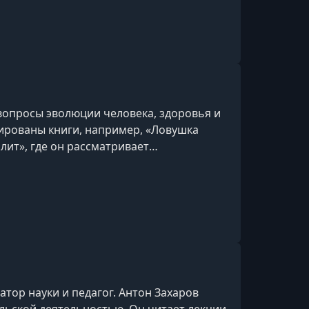
 темы ясно и доступно. Подаёт материал
ательно относится к обратной связи и
опросы студентов, создавая комфортную
вопросы эволюции человека, здоровья и
рированы книги, например, «Ловушка
лит», где он рассматривает
тела, возникшие в ходе эволюции.
тор науки и педагог. Антон Захаров