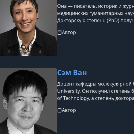
Она — писатель, историк и жур
медицинских гуманитарных наук
Докторскую степень (PhD) полу
Резерв. Среди её документальн
Автор
Бутчер», посвящённая медицине
развитию трансплантологии. Та
романа «Женщины в рамах дома
выст
Сэм Ван
Доцент кафедры молекулярной б
University. Он получил степень б
of Technology, а степень докто
Медицинской школе Stanford Uni
Автор
исследователем в области нейро
рецензируемых научных журнал
открытие того, что механизмы 