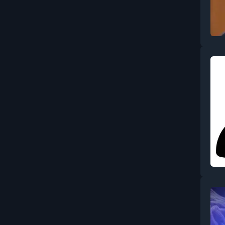
Бухгалтерия
Вайбкодинг и AI-
разработка
Видеомонтаж и
постпродакшн
Видеосъёмка: основы и
операторское мастерство
Витамины, минералы и
БАДы
Влияние, манипуляции и
профайлинг
Вокал
Воспитание: поведение,
границы, кризисы