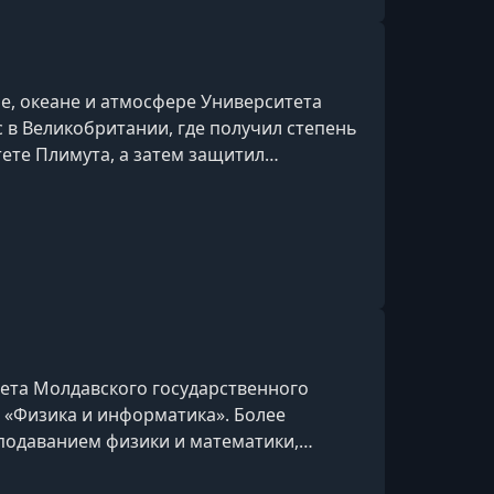
е, океане и атмосфере Университета
 в Великобритании, где получил степень
тете Плимута, а затем защитил
логическим наукам в Университете
вания были посвящены силурийским
Интерес к преподаванию у профессора
ремя работы в Университете Брунеля в
ета Молдавского государственного
 «Физика и информатика». Более
подаванием физики и математики,
ых стран.Отличается умением увлекать