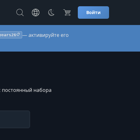
Войти
— активируйте его
years26
📋
ас постоянный набора
.