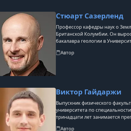
Стюарт Сазерленд
Профессор кафедры наук о Земл
Британской Колумбии. Он вырос
бакалавра геологии в Универси
докторскую диссертацию по гео
Автор
Лестера. Его научные исследо
микрофоссилиям — хитинозоям.
Сазерленда сформировался во в
Лондон
Виктор Гайдаржи
Выпускник физического факульт
университета по специальности
тринадцати лет занимается пре
работая со студентами из разн
Автор