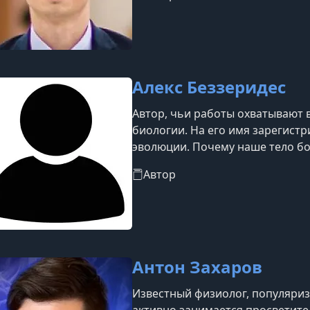
аудиторию и объяснять сложные
живо и структурированно, вним
всегда подробно отвечает на в
Алекс Беззеридес
Автор, чьи работы охватывают 
биологии. На его имя зарегист
эволюции. Почему наше тело бо
несовершенства человеческого 
Автор
Антон Захаров
Известный физиолог, популяриза