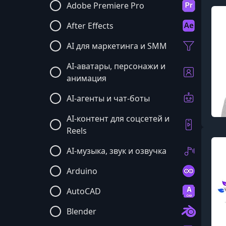
Adobe Premiere Pro
After Effects
AI для маркетинга и SMM
AI-аватары, персонажи и
анимация
AI-агенты и чат-боты
AI-контент для соцсетей и
Reels
AI-музыка, звук и озвучка
Arduino
AutoCAD
Blender