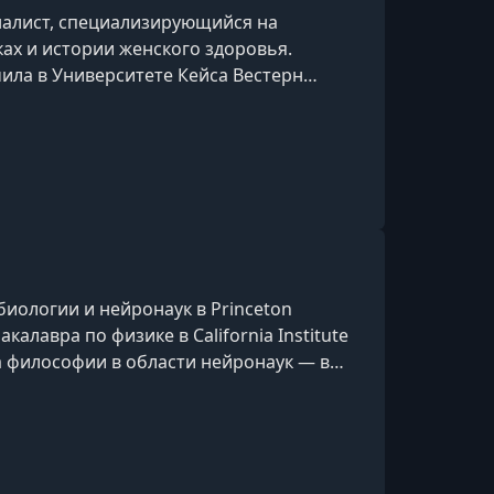
налист, специализирующийся на
ах и истории женского здоровья.
чила в Университете Кейса Вестерн
ых работ — книга «Мистер Хамбл и доктор
 времён холодной войны, биоэтике и
кже она является автором детективного
 Ардемор», главным героем которого
иологии и нейронаук в Princeton
акалавра по физике в California Institute
ра философии в области нейронаук — в
versity.Доктор Ван является известным
наук и опубликовал более 50 статей в
ах. Среди его научных достижений —
обучения могут работа