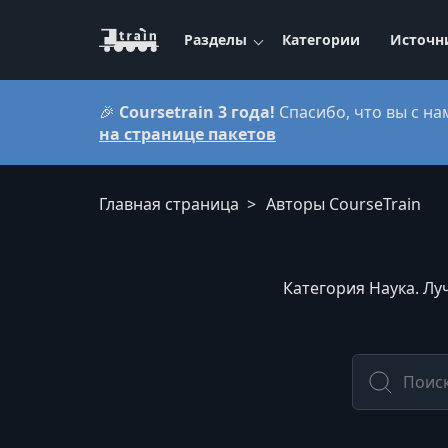
Разделы
Категории
Источн
🎉
Coursetrain 3 года!
Спасибо, что вы с на
на странице пакетов
Главная страница
Авторы CourseTrain
Категория Наука. Лу