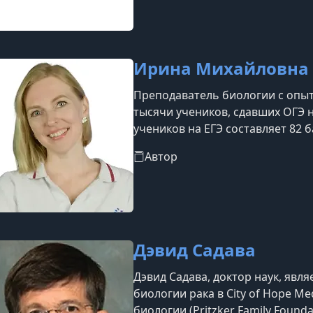
Ирина Михайловна
Преподаватель биологии с опыт
тысячи учеников, сдавших ОГЭ н
учеников на ЕГЭ составляет 82 
сложные темы простым и понятн
Автор
ведущим образовательных урок
Дэвид Садава
Дэвид Садава, доктор наук, яв
биологии рака в City of Hope M
биологии (Pritzker Family Founda