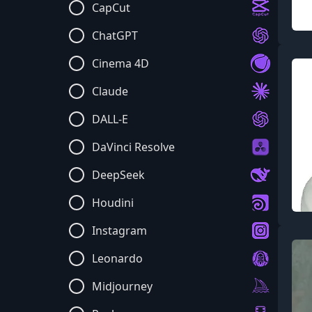
CapCut
ChatGPT
Cinema 4D
Claude
DALL-E
DaVinci Resolve
DeepSeek
Houdini
Instagram
Leonardo
Midjourney