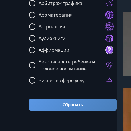
Арбитраж трафика
Ароматерапия
Астрология
Аудиокниги
Аффирмации
Безопасность ребёнка и
половое воспитание
Бизнес в сфере услуг
Бизнес: мастермайнды и
общие курсы
Сбросить
Блюда и рецепты
Бренд и реклама