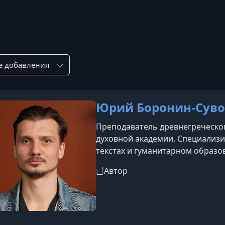
а
ровка по:
Юрий Боронин-Суво
Преподаватель древнегреческог
духовной академии. Специализир
текстах и гуманитарном образо
подготовку с практическим опы
Автор