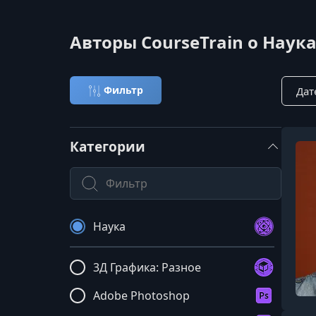
Авторы CourseTrain о Наук
Сорти
Фильтр
Категории
Поиск по категории
Наука
3Д Графика: Разное
Adobe Photoshop