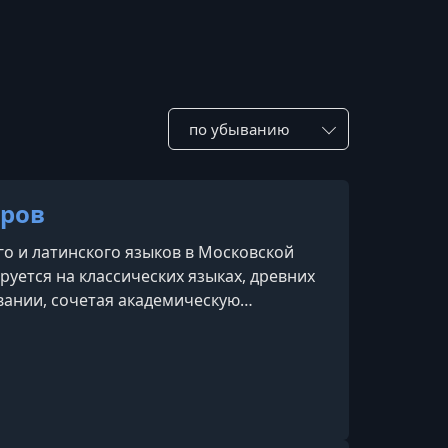
Сотировать по:
ров
о и латинского языков в Московской
уется на классических языках, древних
вании, сочетая академическую
том преподавания.