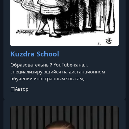
Kuzdra School
Образовательный YouTube-канал,
специализирующийся на дистанционном
обучении иностранным языкам,
преимущественно английскому и немецкому.
Автор
Создан как вспомогательная и
ознакомительная площадка для онлайн-школы
автора. Контент ориентирован на учеников
разного возраста — от школьников до
взрослых, изучающих язык с нуля.