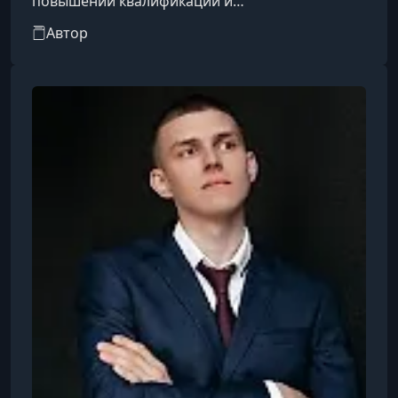
повышении квалификации и
профессиональном развитии специалистов в
Автор
области сметного дела и ценообразования в
строительстве. Академия предлагает
программы для начинающих и опытных
сметчиков, охватывающие составление
сметной документации, работу с нормативной
базой, определение объемов работ,
капитальный ремонт, ресурсно-индексный
метод, BIM, юридические аспекты и другие
профильные направл