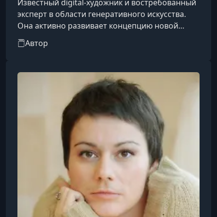
Известный digital-художник и востребованный
эксперт в области генеративного искусства.
Она активно развивает концепцию новой
цифровой эстетики, объединяя классические
Автор
художественные приёмы с передовыми
возможностями искусственного интеллекта.
Получила признание как автор популярных
обучающих программ «Digital new art» и
«Коммерческий реализм в нейросетях». В
рамках своих образовательных проектов она
обучает начинающих и опытных графических
дизайн