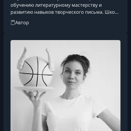
обучению литературному мастерству и
развитию навыков творческого письма. Школа
объединяет начинающих и опытных авторов,
Автор
предлагая курсы, мастерские, вебинары и
индивидуальные программы по прозе, поэзии,
драматургии, сценарному мастерству, нон-
фикшену и другим литературным
направлениям. Обучение ведут известные
писатели, литературные критики, редакторы и
переводчики, а программы сочетают
теоретическую подготовку