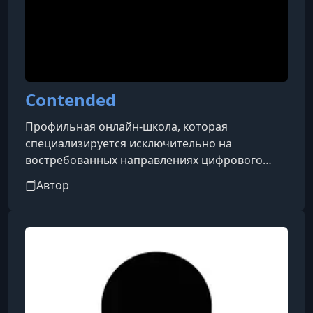
Contended
Профильная онлайн-школа, которая
специализируется исключительно на
востребованных направлениях цифрового
дизайна. Программы обучения разработаны
Автор
как для новичков, так и для практикующих
специалистов, помогая освоить UX/UI,
графический, веб-, моушн- и интерьерный
дизайн, а также 3D-моделирование. Весь
учебный процесс построен на коротких, емких
видеолекциях от экспертов индустрии и
интенсивной практической работе со
сложным софтом, включая Figma,