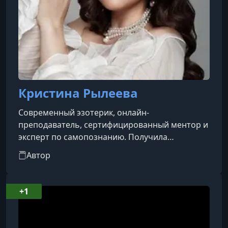
Кристина Рылеева
Современный эзотерик, онлайн-
преподаватель, сертифицированный ментор и
эксперт по самопознанию. Получила
известность в инфобизнесе как создатель
Автор
авторских программ наставничества (включая
курсы по «Матрице судьбы»), помогающих
женщинам находить баланс между семьей,
+1
духовным развитием и финансовой
независимостью.