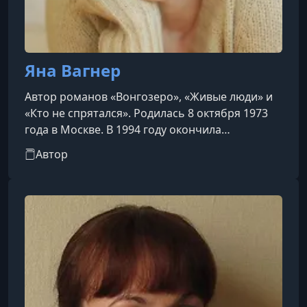
Яна Вагнер
Автор романов «Вонгозеро», «Живые люди» и
«Кто не спрятался». Родилась 8 октября 1973
года в Москве. В 1994 году окончила
Российский государственный гуманитарный
Автор
университет (РГГУ). Работала переводчиком с
чешского и английского языков, а затем более
десяти лет занималась транспортной
логистикой. С 2011 года живёт в Подмосковье,
недалеко от Звенигорода.