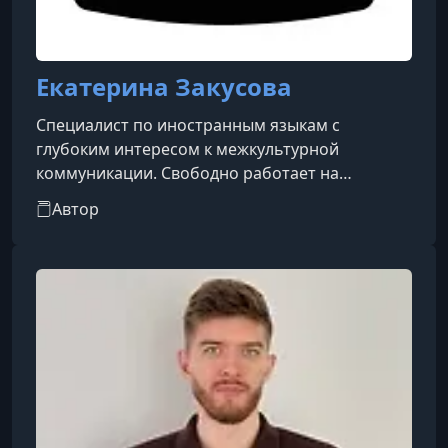
Екатерина Закусова
Специалист по иностранным языкам с
глубоким интересом к межкультурной
коммуникации. Свободно работает на
английском и французском языках, понимает
Автор
испанскую речь, изучала китайский язык и
использовала его в деловой переписке.
Считает изучение языков своей главной
страстью и убеждена, что успешное обучение
строится на личном опыте постоянного
развития. Помогает студентам преодолеть
языковой барьер, обрести уверенность в
общении и сохранить мотивац