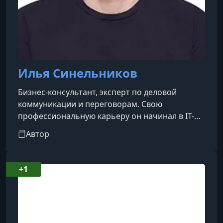
Илья Синельников
Бизнес-консультант, эксперт по деловой
коммуникации и переговорам. Свою
профессиональную карьеру он начинал в IT-
сфере, пройдя путь от разработчика до
Автор
исполнительного директора в коммерческих
компаниях. С 2010 года Синельников активно
сотрудничает с известным Дизайн-бюро
+1
Артёма Горбунова. В организации он сначала
работал руководителем проектов, а затем
занял пост директора Школы бюро. С 2012 года
Илья выступает главным автором и