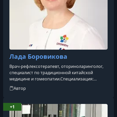
Лада Боровикова
Врач-рефлексотерапевт, оториноларинголог,
специалист по традиционной китайской
медицине и гомеопатии.Специализация:
лечение заболеваний ЛОР-органов с
Автор
помощью фитопрепаратов традиционной
китайской медицины, гомеопатии и
краниосакральной терапии.Жизненная
+1
позиция: восстанавливать физическое и
психо-эмоциональное здоровье пациентов,