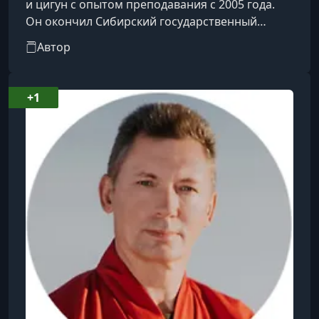
и цигун с опытом преподавания с 2005 года.
Он окончил Сибирский государственный
университет физической культуры и спорта и
Автор
прошёл дополнительное обучение в
Московском Аштанга Йога Центре, а также
получил сертификат Европейской федерации
+1
йоги. Станислав специализируется на
проведении групповых и индивидуальных
занятий по хатха-йоге и цигун, помогая своим
ученикам снять напряжение, улучшить сон и
повысить