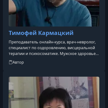
Тимофей Кармацкий
Преподаватель онлайн-курса, врач-невролог,
специалист по оздоровлению, висцеральной
терапии и психосоматике. Мужское здоровье
— тема деликатная, ранимая, но всегда
Автор
решаемая! И я за то, чтобы решать эти
проблемы экологично, без стресса и удара по
самооценке. Для этого нужно понимать, какие
процессы происходят у вас там, внизу. Ведь
для природы эта функция крайне важна,
поэтому всё восстанавливается достаточно
быстро при соблюдении правильных услов