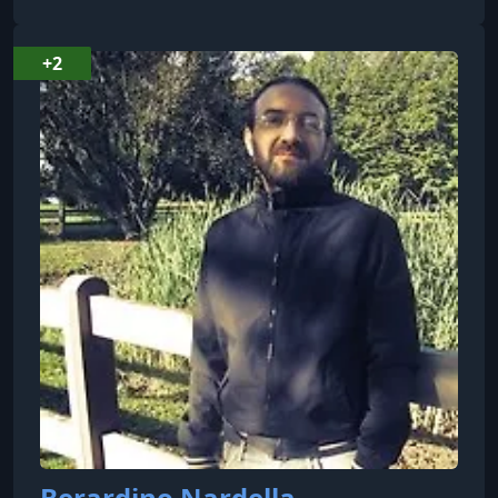
Народов, соорганизатор и спикер
конференций, популяризатор Китайской
+2
медицины.
Berardino Nardella