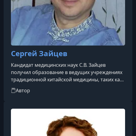
Сергей Зайцев
Кандидат медицинских наук С.В. Зайцев
получил образование в ведущих учреждениях
традиционной китайской медицины, таких как
Пекинский университет ТКМ, Академия
Автор
китайской медицины КНР, Институт китайской
медицины Синьцзянского медицинского
университета и Международный Центр Цигуна
в провинции Хэбэй. Он свободно владеет
современным и древним китайским
языком.Автор множества публикаций и книг по