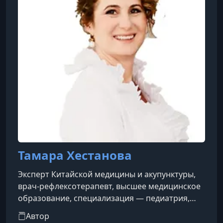
традиционной китайской медицине, Зайцев
активно препода
Тамара Хестанова
Эксперт Китайской медицины и акупунктуры,
врач-рефлексотерапевт, высшее медицинское
образование, специализация — педиатрия,
преподаватель Института Восточной
Автор
Медицины Российского Университета Дружбы