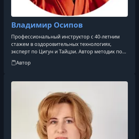
Владимир Осипов
Профессиональный инструктор с 40-летним
стажем в оздоровительных технологиях,
эксперт по Цигун и Тайцзи. Автор методик по
поднятию почек без операции, омоложению,
Автор
лечению позвоночника, улучшению зрения и
очистке организма. Создатель портала
"Секреты Восточной медицины" и автор
бестселлера "Секреты восточной медицины.
Чудо исцеления своими руками". Жил и учился
в Китае у лучших мастеров с 2007 по 2011 год.
С 2009 года проводит