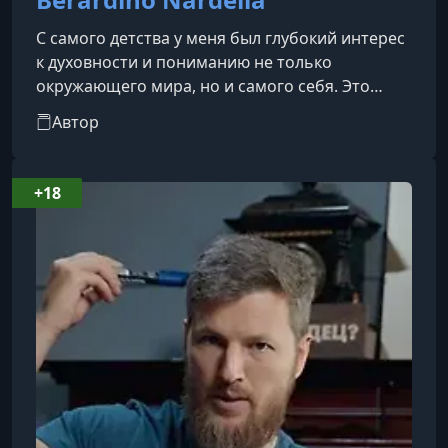
С самого детства у меня был глубокий интерес
к духовности и пониманию не только
окружающего мира, но и самого себя. Это
любопытство заставляло меня постоянно
Автор
учиться и расти на протяжении всей моей
жизни. Я прочитал тысячи книг и посетил
множество курсов, получив огромный объем
+18
знаний. В определенный момент я
почувствовал сильное желание поделиться
тем, что я узнал, с другими. Это не только
способствовало моему личностному росту, но
и соответству