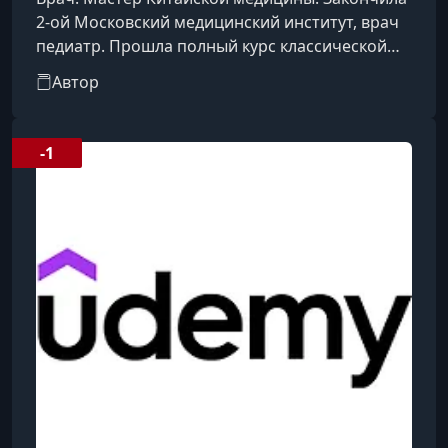
2-ой Московский медицинский институт, врач
педиатр. Прошла полный курс классической
китайской медицины в колледже в Тель Авиве,
Автор
где впоследствии работала преподавателем,
повышала квалификацию на курсах в Китае и
Лондоне, узучала гербологию, японскую
-1
акупунктуру,гомеопатию,
аурикулотерапию.Работала в Медицинском
Центре Шиба,в отделении онкологии в Тель
Авиве.Работаю в своей клинике.