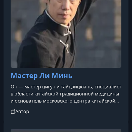
Мастер Ли Минь
Он — мастер цигун и тайцзицюань, специалист
в области китайской традиционной медицины
и основатель московского центра китайской
культуры «Хе Дао». Является официальным
Автор
представителем Китайской Федерации ушу и
тайцзи-цигун провинции Шаньдун в
России.Организатор крупных международных