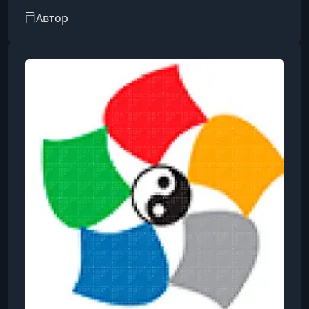
Вице-президент Всекитайского общества
Автор
врачей акупунктуры.С 40-летним опытом
преподавания, профессор Ван Вэй активно
занимается научно-исследовательской и
клинической деятельностью в больнице
Университета.Является одним из ведущих
специалистов по акупунктуре и траволечению
в Китае, обладающим высоким авторитетом
среди врачей традиционн