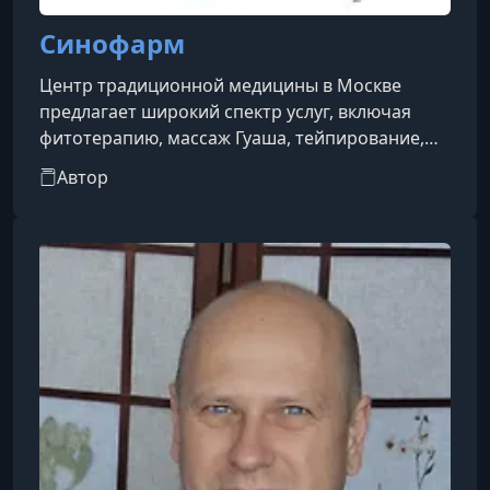
Синофарм
Центр традиционной медицины в Москве
предлагает широкий спектр услуг, включая
фитотерапию, массаж Гуаша, тейпирование,
мануальную терапию и рефлексотерапию.
Автор
Специалисты центра имеют многолетний
клинический опыт и квалификации, многие из
них стажировались в Китае. Центр также ведет
просветительскую деятельность через "Школу
здоровья", где проводятся семинары и
вебинары по оздоровительным практикам
Востока.