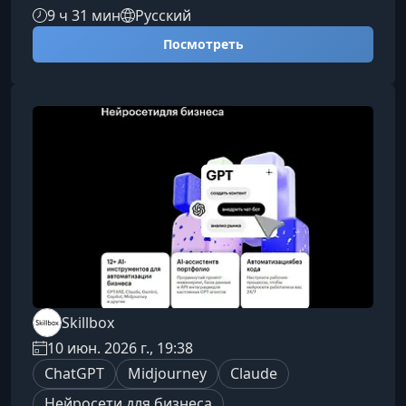
современных инструментах и прокачать
9 ч 31 мин
Русский
навыки, которые уже требуют работодатели и
Посмотреть
рынки фриланса.Кому подойдет этот курсТем,
кто хочет идти в ногу с трендамиВы
разберётесь, как устроены ChatGPT, Midjourney
и другие популярные нейросети. С нуля
создадите несколько AI-ассистентов и
поймёте, как использовать их в работе, учёбе
и повс
Skillbox
10 июн. 2026 г., 19:38
ChatGPT
Midjourney
Claude
Нейросети для бизнеса