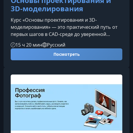
Основы проектирования и
3D-моделирования
Курс «Основы проектирования и 3D-
моделирования» — это практический путь от
первых шагов в CAD-среде до уверенной
работы с 3D-моделями, сборками и
15 ч 20 мин
Русский
подготовкой объектов к печати. Вы научитесь
Посмотреть
создавать точные трёхмерные изделия,
техническую документацию и
профессиональные визуализации, которые
востребованы в инженерии, производстве и
3D-печати.Что вы освоите на курсеПрограмма
сочетает теорию, практику и работу в
профессиональном ПО, чтобы вы мог