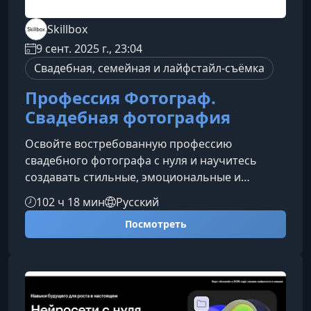
Skillbox
9 сент. 2025 г., 23:04
Свадебная, семейная и лайфстайл-съёмка
Профессия Фотограф.
Свадебная фотография
Освойте востребованную профессию
свадебного фотографа с нуля и научитесь
создавать стильные, эмоциональные и
коммерчески успешные кадры. Курс сочетает
102 ч 18 мин
Русский
технические знания, творческую практику и
Посмотреть
профессиональные приёмы, которые помогут
вам уверенно работать с клиентами,
организовывать съёмки и формировать
сильное портфолио. Пошаговый формат
обучения подходит как новичкам, так и тем,
кто хочет вывести свои навыки на новый