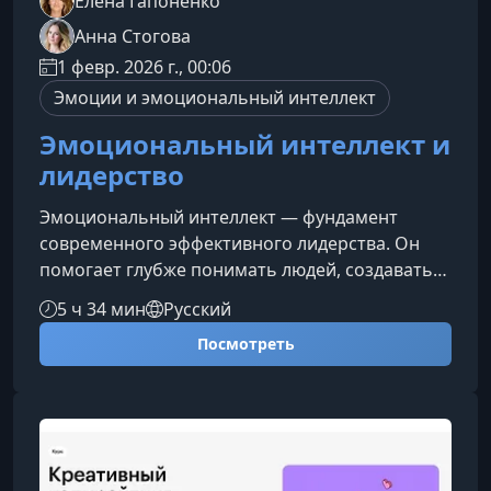
Елена Гапоненко
Анна Стогова
1 февр. 2026 г., 00:06
Эмоции и эмоциональный интеллект
Эмоциональный интеллект и
лидерство
Эмоциональный интеллект — фундамент
современного эффективного лидерства. Он
помогает глубже понимать людей, создавать
атмосферу доверия, мотивировать команду и
5 ч 34 мин
Русский
уверенно управлять сложными ситуациями.
Посмотреть
Этот курс позволит вам развить ключевые
навыки EQ и применять их в работе,
коммуникациях и управлении
коллективом.Кому подойдёт курсПрограмма
создана для специалистов, стремящихся
развить уверенное и осознанное лидерство.