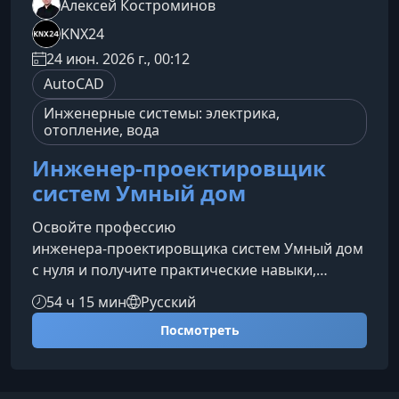
Алексей Костроминов
KNX24
24 июн. 2026 г., 00:12
AutoCAD
Инженерные системы: электрика,
отопление, вода
Инженер-проектировщик
систем Умный дом
Освойте профессию
инженера‑проектировщика систем Умный дом
с нуля и получите практические навыки,
необходимые для работы с проектной
54 ч 15 мин
Русский
документацией, инженерными системами и
Посмотреть
технологиями KNX. Курс поможет вам
уверенно войти в профессию и начать
зарабатывать на проектировании уже во
время обучения.Кому подойдет