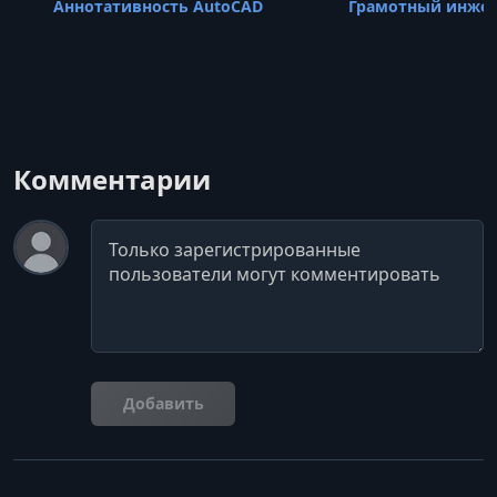
УРОК 46.
00:01:29
Аннотативность AutoCAD
Грамотный инжен
7. Системы отопления. Урок №1.2
УРОК 47.
01:35:31
7. Урок №2
УРОК 48.
00:22:28
8. Урок №1.1 Кондиционеры
Комментарии
УРОК 49.
00:01:18
Комментарий
8. Урок №1.2 Кондиционеры
УРОК 50.
00:18:53
8. Урок №2.1 Вентиляция
УРОК 51.
00:00:53
8. Урок №2.2 Вентиляция
Добавить
УРОК 52.
00:52:55
8. Урок №3
УРОК 53.
00:48:19