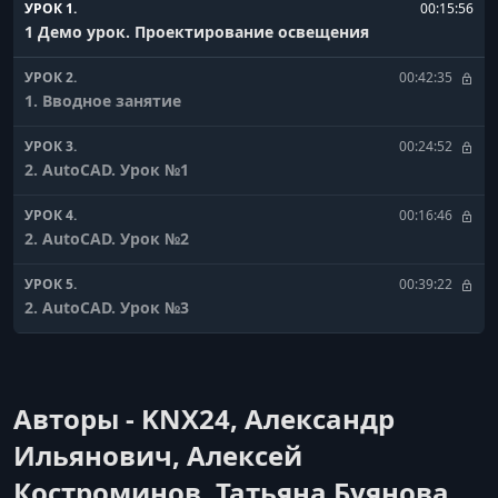
УРОК 1.
00:15:56
1 Демо урок. Проектирование освещения
УРОК 2.
00:42:35
1. Вводное занятие
УРОК 3.
00:24:52
2. AutoCAD. Урок №1
УРОК 4.
00:16:46
2. AutoCAD. Урок №2
УРОК 5.
00:39:22
2. AutoCAD. Урок №3
УРОК 6.
00:26:05
2. AutoCAD. Урок №4
Авторы - KNX24, Александр
УРОК 7.
00:24:48
3. Основы проектирования электроснабжения. Урок
Ильянович, Алексей
№1
Костроминов, Татьяна Буянова