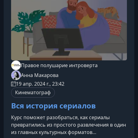
объясняет, почему они перестали
доминировать в его поздних проектах. Как
мрачная готика и гротеск работали в ранних
фильмах.
Правое полушарие интроверта
Анна Макарова
19 апр. 2024 г., 23:42
Кинематограф
Вся история сериалов
Курс поможет разобраться, как сериалы
превратились из простого развлечения в один
из главных культурных форматов