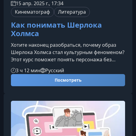
15 апр. 2025 г., 17:34
Кинематограф
Литература
Как понимать Шерлока
Холмса
Хотите наконец разобраться, почему образ
Шерлока Холмса стал культурным феноменом?
Этот курс поможет понять персонажа без
фанатских споров и бесконечных теорий —
3 ч 12 мин
Русский
только факты, контекст и логика, благодаря
Посмотреть
которым Холмс стал иконой детективного
жанра.Что вы узнаете на курсеКурс раскрывает
ключевые элементы мира Холмса: от методов
расследования до отношений с Ватсоном и
взглядов на жизнь викторианского Лондона.
Как мыслит Шерлок Холмс и почем