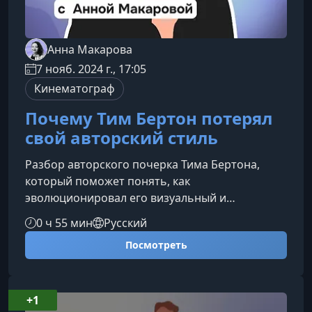
Анна Макарова
7 нояб. 2024 г., 17:05
Кинематограф
Почему Тим Бертон потерял
свой авторский стиль
Разбор авторского почерка Тима Бертона,
который поможет понять, как
эволюционировал его визуальный и
повествовательный стиль и почему многие
0 ч 55 мин
Русский
считают, что режиссер постепенно утратил
Посмотреть
свою уникальность.Что вы узнаете на
курсеКурс раскрывает ключевые
художественные элементы, которые
сформировали «бертоновский» почерк, и
+1