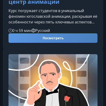
центр анимации
Курс погружает студентов в уникальный
феномен югославской анимации, раскрывая её
особенности через пять ключевых аспектов
без необходимости глубоких теоретических
0 ч 59 мин
Русский
исследований или самостоятельного разбора
Посмотреть
стиля.Что делает югославскую анимацию
мировым центромУчастники познакомятся с
историческими, культурными и
художественными факторами, которые
позволили Югославии стать одной из самых
новаторских анимационных школ XX
века.Исторические предпо