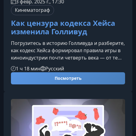
3 февр. 2025 г., 17:30
Кинематограф
Как цензура кодекса Хейса
изменила Голливуд
Погрузитесь в историю Голливуда и разберите,
как кодекс Хейса формировал правила игры в
киноиндустрии почти четверть века — от тем
и образов до художественных приемов,
1 ч 18 мин
Русский
которые использовали режиссёры, чтобы
Посмотреть
обойти ограничения.О чем этот курсКурс
раскрывает три ключевых аспекта
голливудской цензуры ХХ века и помогает
понять, как именно кодекс Хейса
трансформировал сюжетные решения, жанры
и характеры звезд классического
Голливуда.Исторический к