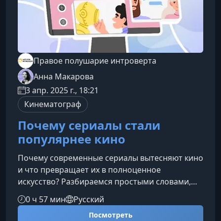
Правое полушарие интроверта
Анна Макарова
3 апр. 2025 г., 18:21
Кинематограф
Почему сериалы стали
популярнее кино
Почему современные сериалы вытесняют кино
и что превращает их в полноценное
искусство? Разбираемся простыми словами,
без скучных лекций и громоздкой
0 ч 57 мин
Русский
критики.Почему сериалы завоевали массовую
Посмотреть
аудиториюЗа последние годы сериалы прошли