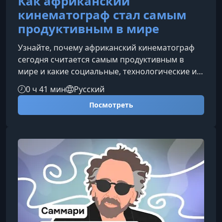
Как африканский
кинематограф стал самым
продуктивным в мире
Узнайте, почему африканский кинематограф
сегодня считается самым продуктивным в
мире и какие социальные, технологические и
культурные факторы делают Нолливуд и другие
0 ч 41 мин
Русский
региональные индустрии Африки феноменом
Посмотреть
мирового масштаба.Что делает африканское
кино самым продуктивнымНесмотря на
ограниченные бюджеты и слабую
инфраструктуру, африканская киноиндустрия
демонстрирует ошеломляющие темпы роста и
выпускает тысячи фильмов ежегодно. В этом
разделе р