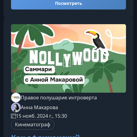
Посмотреть
которые напрямую влияют на судьбу фильма в
прокате — без необходимости читать
объёмные исследования или глубоко
погружаться в профессиональную аналитику.О
чём этот разборМатериал основан на анализе
шести известных картин, каждая из которых на
старте ст
Правое полушарие интроверта
Анна Макарова
15 нояб. 2024 г., 15:30
Кинематограф