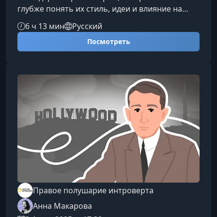
глубже понять их стиль, идеи и влияние на
мировое кино. И всё это без долгих лекций
6 ч 13 мин
Русский
киношколы и обязательного пересмотра всей
Посмотреть
фильмографии.Что вы узнаете Ключевые
творческие приёмы и визуальный язык
каждого режиссёра. Как их фильмы повлияли
на развитие жанров и кинематографа в целом.
Какие темы, образы и методы повторяются в
их работах. Как распознавать авто
Правое полушарие интроверта
Анна Макарова