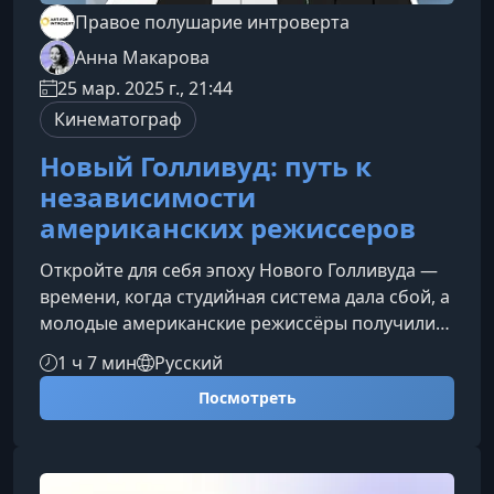
Правое полушарие интроверта
Анна Макарова
25 мар. 2025 г., 21:44
Кинематограф
Новый Голливуд: путь к
независимости
американских режиссеров
Откройте для себя эпоху Нового Голливуда —
времени, когда студийная система дала сбой, а
молодые американские режиссёры получили
беспрецедентную творческую свободу. Этот
1 ч 7 мин
Русский
курс поможет понять, почему именно в 1960–
Посмотреть
1970-е годы Голливуд стал лабораторией
авторского кино и как эти перемены повлияли
на современную кинематографию.Что вы
изучитеКурс разбирает четыре ключевых