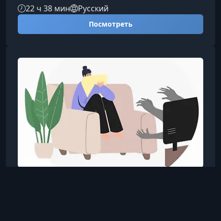
современности. Материал подойдет тем, кто
22 ч 38 мин
Русский
хочет глубже понять индустрию, ее эволюцию
Посмотреть
и скрытые механики создания любимых шоу.О
чем этот курсВы получите цельное
представление о развитии сериалов,
разберете ключевые профессии индустрии,
изучите особенности разных стран и жанров, а
также познакомитесь с авторами, которые
формируют совр
Правое полушарие интроверта
Анна Макарова
15 февр. 2024 г., 01:27
Кинематограф