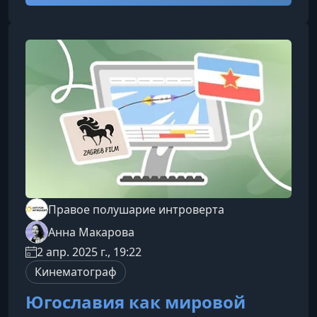
путь от легкого развлечения до культурного
феномена, сопоставимого с большим
кино.Гибкость форматаМногосерийность
позволяет авторам глубже раскрывать
персонажей, отношения и сюжетные линии,
создавая более насыще
Правое полушарие интроверта
Анна Макарова
2 апр. 2025 г., 19:22
Кинематограф
Югославия как мировой