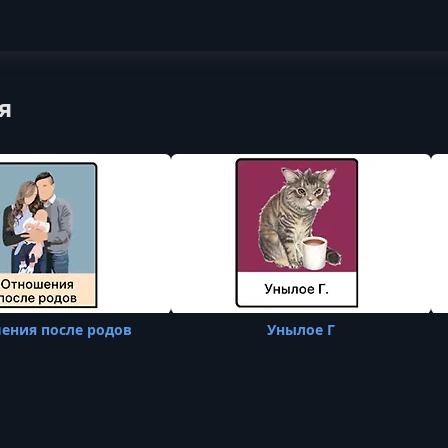
я
ения после родов
Унылое Г