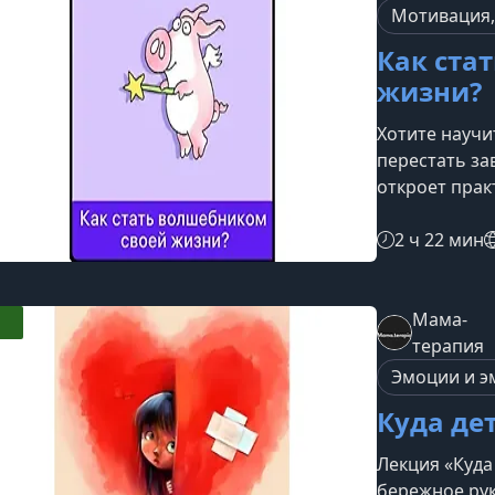
рассматрива
Мотивация,
поведе
Как ста
жизни?
Хотите научи
перестать за
откроет прак
желания нач
негативные с
2 ч 22 мин
лекцииМы по
выйти из сос
осознанному
Мама-
кажется, что
терапия
изменить эту
Эмоции и э
Куда де
Лекция «Куда
бережное рук