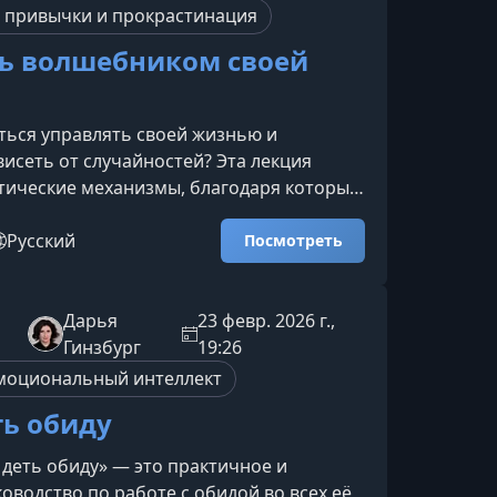
ем ключевые факторы, влияющие на
 привычки и прокрастинация
ть волшебником своей
ться управлять своей жизнью и
висеть от случайностей? Эта лекция
тические механизмы, благодаря которым
инают воплощаться, а повторяющиеся
ценарии — исчезать.О чём вы узнаете на
Русский
Посмотреть
 шагам разберём, что реально помогает
тояния жизненной инерции и перейти к
 управлению своей реальностью. Почему
Дарья
23 февр. 2026 г.,
 обстоятельства сильнее вас — и как
Гинзбург
19:26
моциональный интеллект
ть обиду
 деть обиду» — это практичное и
оводство по работе с обидой во всех её