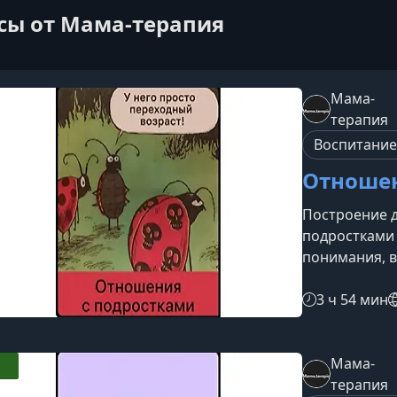
сы от Мама-терапия
Мама-
терапия
Воспитание
Отношен
Построение 
подростками 
понимания, в
вам разобрат
освоить эфф
3 ч 54 мин
более гармо
изменений в
возраст — пе
Мама-
формировани
терапия