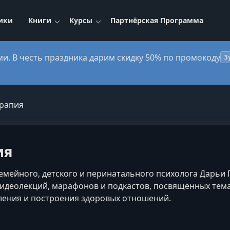
ики
Книги
Курсы
Партнёрская Программа
ми. В честь праздника дарим скидку 50% по промокоду
3
рапия
ия
емейного, детского и перинатального психолога Дарьи 
деолекций, марафонов и подкастов, посвящённых тема
ения и построения здоровых отношений.