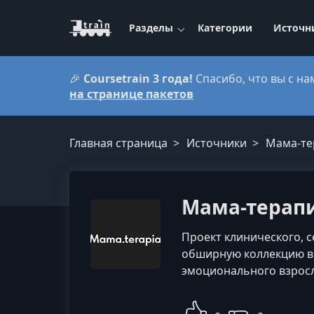
Разделы
Категории
Источн
🎉
Coursetrain 3 года!
Спасибо, что вы с на
на странице пакетов
Главная страница
Источники
Мама-те
Мама-терап
Проект клинического, с
обширную коллекцию ви
эмоционального взросл