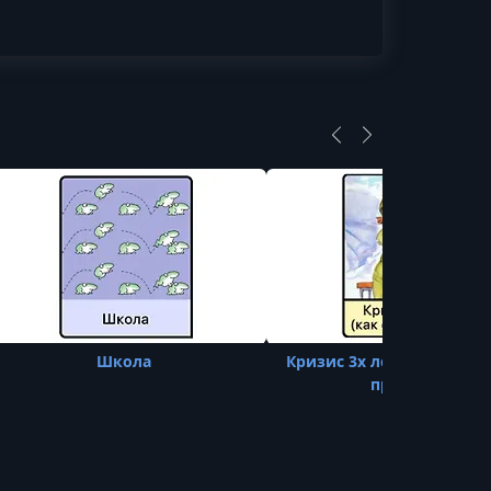
Школа
Кризис 3х лет у детей (ка
прожить)