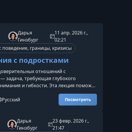
Дарья
11 апр. 2026 г.,
Гинзбург
02:21
: поведение, границы, кризисы
ия с подростками
доверительных отношений с
— задача, требующая глубокого
нимания и гибкости. Эта лекция поможет
ься в природе подростковых изменений,
ективные методики общения и создать
Русский
Посмотреть
ничную атмосферу в семье.Причины
 поведении подростковПодростковый
риод стремительного роста и
Дарья
23 февр. 2026 г.,
я личности. Здесь мы подробно
Гинзбург
21:47