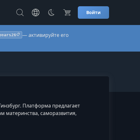
Войти
— активируйте его
years26
📋
Гинзбург. Платформа предлагает
м материнства, саморазвития,