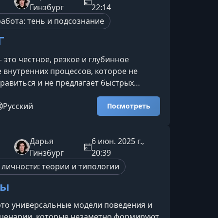
е как на тупик, а как на важный этап
Гинзбург
22:14
роста.Ключевые те
работа: тень и подсознание
Г
— это честное, резкое и глубинное
 внутренних процессов, которое не
равиться и не предлагает быстрых
 лекция подходит тем, кто готов
с собой без иллюзий и выйти на новый
Русский
Посмотреть
ренней работы.О чём эта
ал курса выводит слушателя за пределы
бъяснений и самоуспокаивающих
Дарья
6 июн. 2025 г.,
Лекция поднимает темы, которые обычно
Гинзбург
20:39
овседневных разговорах: внут
 личности: теории и типологии
пы
это универсальные модели поведения и
сценарии, которые незаметно формируют