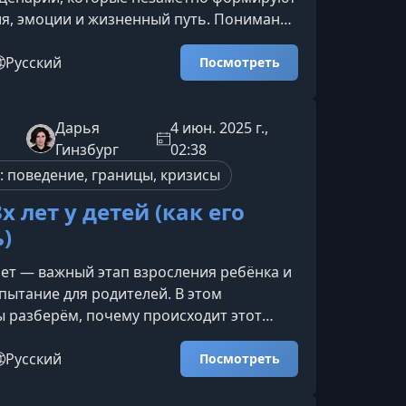
я, эмоции и жизненный путь. Понимание
ипа помогает точно увидеть собственные
аланты, ограничения и глубинные
Русский
Посмотреть
 чтобы строить жизнь, карьеру и
гармонии со своей природой.Что даёт
воего архетипаОсознанное знакомство с
Дарья
4 июн. 2025 г.,
типом открывает доступ к вашим
Гинзбург
02:38
сурсам и объ
: поведение, границы, кризисы
х лет у детей (как его
)
лет — важный этап взросления ребёнка и
пытание для родителей. В этом
 разберём, почему происходит этот
пережить истерики и вспышки упрямства,
сохранить эмоциональное равновесие и
Русский
Посмотреть
кт с ребёнком и собой.Что такое кризис
 период часто сопровождается резкими