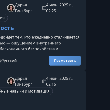
в поведении малыша. Он начинает
Дарья
4 июн. 2025 г.,
аивать независимость, проявлять
Гинзбург
02:25
раницы.
пия
ость
одойдёт тем, кто ежедневно сталкивается
тью — ощущением внутреннего
бесконечного беспокойства и
ожидания худшего. Если вам сложно
, мысли крутятся без остановки, а
Русский
Посмотреть
изких или детей не отпускает, здесь вы
тные объяснения и инструменты,
гут почувствовать себя устойчивее.Что
Дарья
4 июн. 2025 г.,
на лекцииМы разберём природу
Гинзбург
02:15
— почему она возникает, поч
бные навыки и мотивация