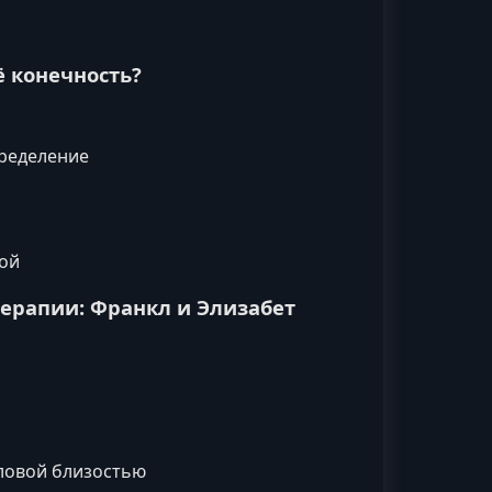
ё конечность?
пределение
мой
терапии: Франкл и Элизабет
ловой близостью