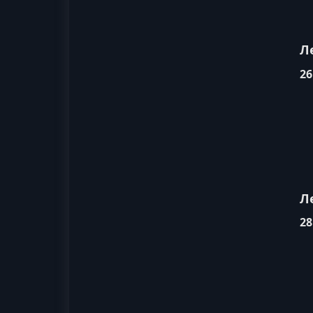
Л
26
Л
28