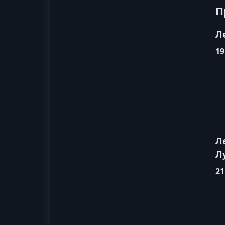
П
Л
19
Л
Л
21