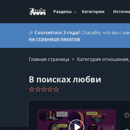
Разделы
Категории
Источн
🎉
Coursetrain 3 года!
Спасибо, что вы с на
на странице пакетов
Главная страница
Категория отношения,
В поисках любви