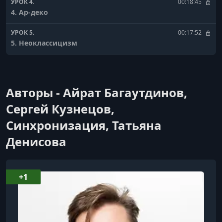
УРОК 4.
00:18:45
4. Ар-деко
УРОК 5.
00:17:52
5. Неоклассицизм
УРОК 6.
00:08:40
6. Модернизм
Авторы - Айрат Багаутдинов,
УРОК 7.
00:07:59
7. Постмодернизм
Сергей Кузнецов,
Синхронизация, Татьяна
УРОК 8.
00:20:07
8. Современная архитектура
Денисова
+1