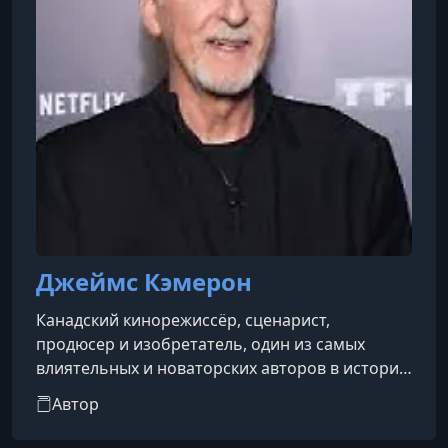
(кинорежиссура), Серена Уильямс (теннис),
Ханс Циммер
Джеймс Кэмерон
Канадский кинорежиссёр, сценарист,
продюсер и изобретатель, один из самых
влиятельных и новаторских авторов в истории
кино. Он известен своими масштабными
Автор
блокбастерами, визуальными прорывами и
глубоким интересом к технологиям, науке и