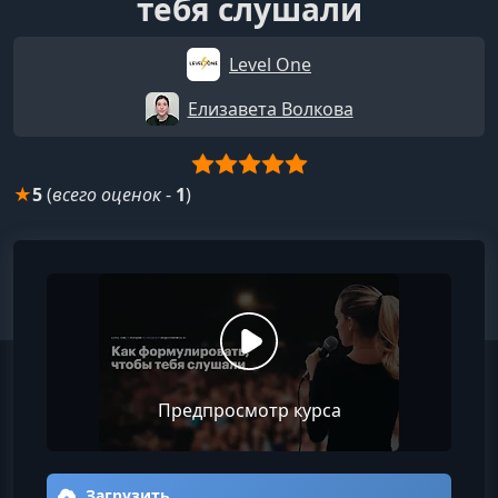
тебя слушали
Level One
Елизавета Волкова
★
5
(
всего оценок
-
1
)
Предпросмотр курса
Загрузить