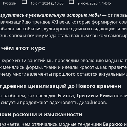
Русский
16 окт. 2024 г., 10:00
9 июн. 2026 г., 14:45
грузитесь в увлекательную историю моды
— от первы
вилизаций до трендов XXI века, которые формируют сов
обальные события, культурные сдвиги и выдающиеся л
зных эпох и почему мода стала важным языком самовы
 чём этот курс
 курсе из 12 занятий мы проследим эволюцию моды на 
к менялись формы, ткани и идеалы красоты, как правите
чему многие элементы прошлого остаются актуальными
т древних цивилизаций до Нового времени
 разберём, как наследие
Египта, Греции и Рима
повли
 силуэты продолжают вдохновлять дизайнеров.
похи роскоши и изысканности
 узнаете, чем отличались модные тенденции
Барокко