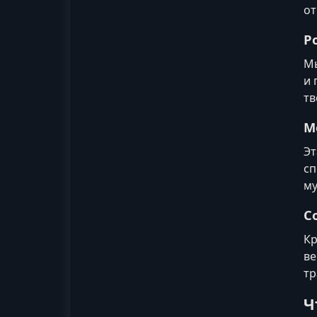
от
Р
Мы
и 
тв
М
Эт
сп
му
С
Кр
ве
тр
Ч