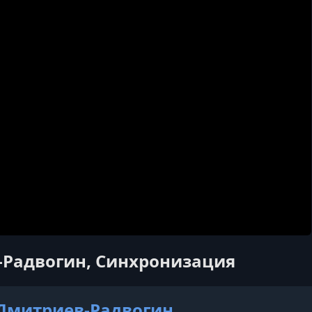
-Радвогин, Синхронизация
Дмитриев-Радвогин