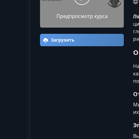
Предпросмотр курса
По
ци
гл
ра
Загрузить
О
На
ка
по
О
Мы
их
Э
Вы