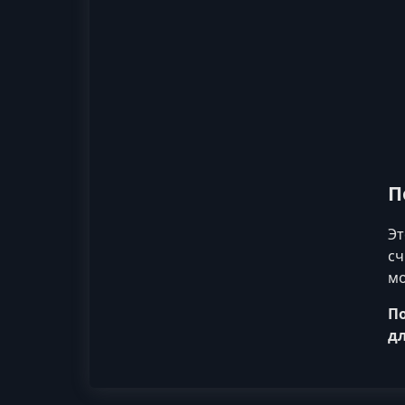
П
Эт
сч
мо
По
дл