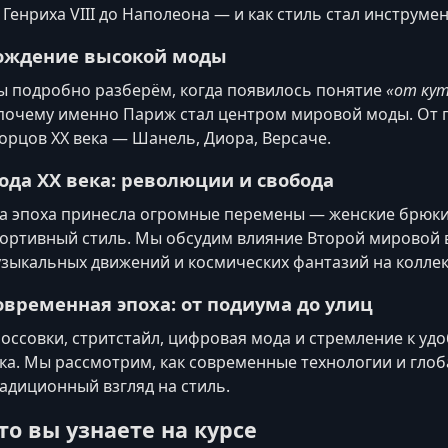
 Генриха VIII до Наполеона — и как стиль стал инструме
ождение высокой моды
 подробно разберём, когда появилось понятие
«от ку
почему именно Париж стал центром мировой моды. От 
орцов XX века — Шанель, Диора, Версаче.
ода XX века: революции и свобода
а эпоха принесла огромные перемены — женские брюки,
ортивный стиль. Мы обсудим влияние Второй мировой 
зыкальных движений и космических фантазий на колле
овременная эпоха: от подиума до улиц
оссовки, стритстайл, цифровая мода и стремление к удо
ка. Мы рассмотрим, как современные технологии и гл
адиционный взгляд на стиль.
то вы узнаете на курсе