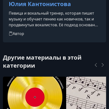
Юлия Кантонистова
Певица и вокальный тренер, которая пишет
музыку и обучает пению как новичков, так и
продвинутых вокалистов. Её подход основан
на том, чтобы объяснять сложные вещи
Автор
простым и понятным языком. Благодаря её
методам ученики не только начинают петь, но
и глубже понимать вокальное искусство в
целом.Разработанные ею методики обучения
Другие материалы в этой
пению доказали свою эффективность, и она с
категории
удовольствием делится ими. Бесплатные
вебинары и специализированные курсы позво