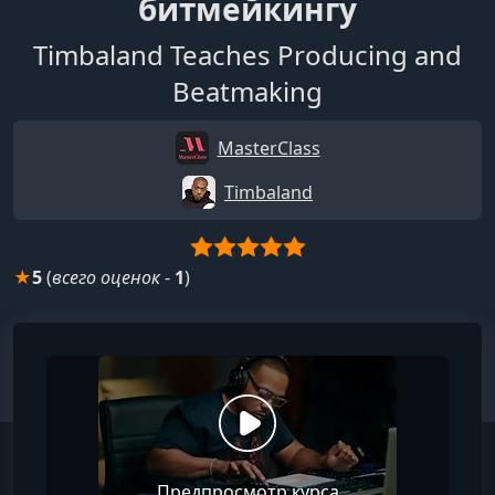
битмейкингу
Timbaland Teaches Producing and
Beatmaking
MasterClass
Timbaland
★
5
(
всего оценок
-
1
)
Предпросмотр курса