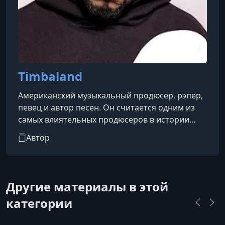
Timbaland
Американский музыкальный продюсер, рэпер,
певец и автор песен. Он считается одним из
самых влиятельных продюсеров в истории
современной музыки, оказав значительное
Автор
влияние на развитие хип-хопа, R&B и поп-
музыки.​Свою карьеру Timbaland начал в 1990-х
годах, работая в дуэте Timbaland & Magoo и
сотрудничая с такими артистами, как Мисси
Другие материалы в этой
Элиот и Алия. Его инновационный подход к
категории
продюсированию, включая использование
нестандартных ритмов и звуко