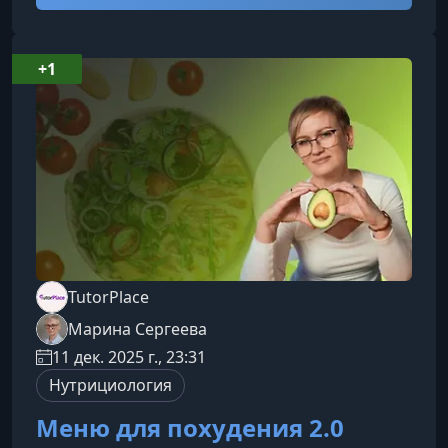
элементов для поддержания энергии,
концентрации и здоровья.Что вы изучите на
курсеМатериал курса построен так, чтобы
+1
последовательно провести вас от базовых
понятий к практическим инструментам оценки
и коррек
TutorPlace
Марина Сергеева
11 дек. 2025 г., 23:31
Нутрициология
Меню для похудения 2.0