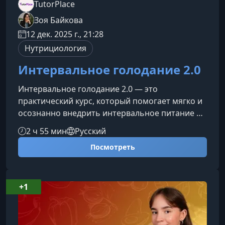
TutorPlace
Зоя Байкова
12 дек. 2025 г., 21:28
Нутрициология
Интервальное голодание 2.0
Интервальное голодание 2.0 — это
практический курс, который помогает мягко и
осознанно внедрить интервальное питание в
повседневную жизнь. Вы получите понятную
2 ч 55 мин
Русский
структуру, четкие шаги и рекомендации,
Посмотреть
позволяющие выбрать режим, гармонично
подходящий вашему ритму дня и целям по
здоровью.Что вас ждет на курсеПрограмма
выстроена так, чтобы вы могли постепенно
+1
адаптироваться к новому режиму питания без
стресса и резких ограничений.Пошаговая
систем