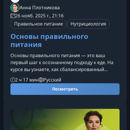
Анна Плотникова
26 нояб. 2025 г., 21:16
Правильное питание
Нутрициология
Основы правильного
питания
Основы правильного питания — это ваш
первый шаг к осознанному подходу к еде. На
курсе вы узнаете, как сбалансированный
рацион влияет на здоровье, энергию и
2 ч 17 мин
Русский
качество жизни, и получите понятные
Посмотреть
инструменты для построения полезных
привычек.Что вы узнаете на курсеПрограмма
разработана так, чтобы даже новичок смог
легко разобраться в принципах здорового
питания и применить их в реальной жизни.
Основные группы продуктов и их роль в