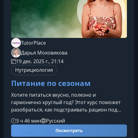
повседневной жи
TutorPlace
Дарья Моховикова
19 дек. 2025 г., 21:14
Нутрициология
Питание по сезонам
Хотите питаться вкусно, полезно и
гармонично круглый год? Этот курс поможет
разобраться, как подстраивать рацион под
смену сезонов, поддерживать энергию и
3 ч 46 мин
Русский
здоровье, а также осознанно выбирать
Посмотреть
продукты в любое время года.Что вы узнаете в