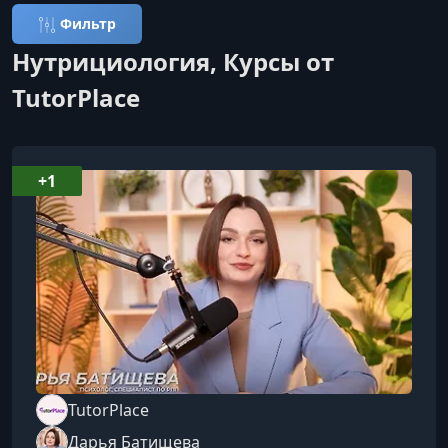
Фильтр
Нутрициология, Курсы от
TutorPlace
+1
TutorPlace
Дарья Батищева