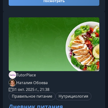
Посмотреть
индивидуальные особенности организма и
уверенно применять знания в реальной
жизни.Что вы изучите на курсеПрограмма
охватывает базовые и продвинутые аспекты
нутрициологии, чтобы вы могли грамотно
подходить к организации питания — для себя
или клиентов.Основы з
TutorPlace
Наталия Обоева
31 окт. 2025 г., 21:38
Правильное питание
Нутрициология
Дневник питания