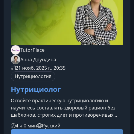
организме Ка
TutorPlace
Анна Друндина
21 нояб. 2025 г., 20:35
Нутрициология
Нутрициолог
Освойте практическую нутрициологию и
научитесь составлять здоровый рацион без
шаблонов, строгих диет и противоречивых
советов. Курс поможет вам рассчитывать
4 ч 0 мин
Русский
КБЖУ, подбирать продукты под