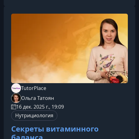
ходе курсаКурс раскрывает ключевые
принципы сезонного питания и даёт
практические рекомендации, которые можно
применить сразу. Как меняются потребности
организма в разные сезоны. Какие продукты
наиболее по
TutorPlace
Ольга Татоян
16 дек. 2025 г., 19:09
Нутрициология
Секреты витаминного
баланса