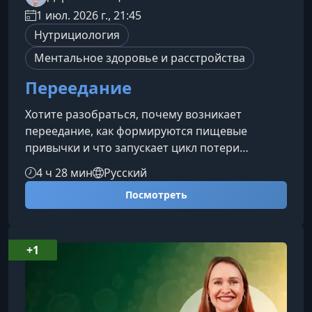
1 июл. 2026 г., 21:45
Нутрициология
Ментальное здоровье и расстройства
Переедание
Хотите разобраться, почему возникает
переедание, как формируются пищевые
привычки и что запускает цикл потери
контроля над едой? Этот курс поможет увидеть
4 ч 28 мин
Русский
скрытые механизмы, триггеры и
Посмотреть
эмоциональные реакции, которые
поддерживают паттерны переедания, а также
научит распознавать и менять их.Что вы
узнаете на курсеПочему формируются
+1
привычки переедания и какие
психологические процессы стоят за ними.Как
пищевые паттерны закрепляются в