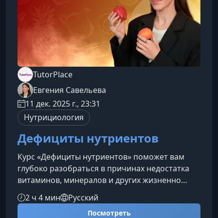
TutorPlace
Евгения Савельева
11 дек. 2025 г., 23:31
Нутрициология
Дефициты нутриентов
Курс «Дефициты нутриентов» поможет вам
глубоко разобраться в причинах недостатка
витаминов, минералов и других жизненно
важных веществ. Вы узнаете, как распознавать
2 ч 4 мин
Русский
дефициты, корректировать питание и
Посмотреть
безопасно восполнять нехватку ключевых