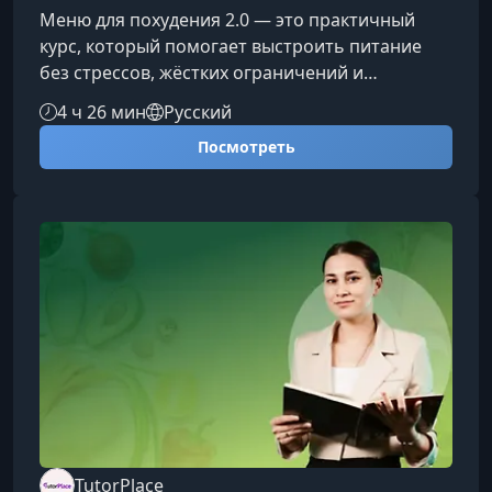
Меню для похудения 2.0 — это практичный
курс, который помогает выстроить питание
без стрессов, жёстких ограничений и
«магических» диет. Вы узнаете, как
4 ч 26 мин
Русский
формировать здоровые пищевые привычки,
Посмотреть
выбирать продукты осознанно и создавать
меню, которое поддерживает естественное
снижение веса и подходит вашему образу
жизни.Что вы получите на курсеКурс помогает
разобраться в базовых принципах питания и
переносит теорию в простые шаги, которые
можно внед
TutorPlace