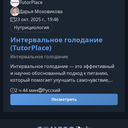
TutorPlace
Дарья Моховикова
23 окт. 2025 г., 19:46
Нутрициология
Интервальное голодание
(TutorPlace)
Интервальное голодание
Интервальное голодание — это эффективный
и научно обоснованный подход к питанию,
который помогает улучшить самочувствие,
нормализовать вес и укрепить здоровье.
2 ч 44 мин
Русский
Освойте безопасные методики и научитесь
Посмотреть
применять их в повседневной жизни для
достижения устойчивого результата.Что вы
узнаете на курсе Как работает интервальное
голодание и какие режимы существуют. Как
правильно подобрать график питания под