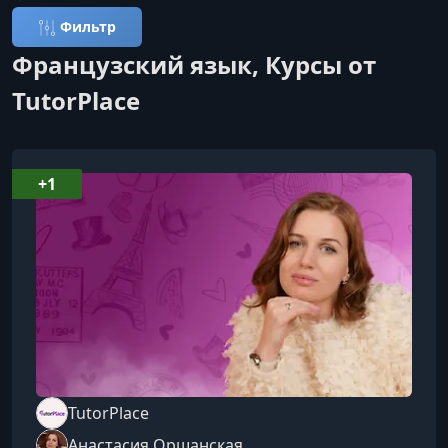
Фильтр
Французский язык, Курсы от
TutorPlace
+1
TutorPlace
Анастасия Оршанская