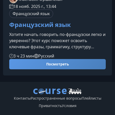
18 нояб. 2025 г., 13:44
Французский язык
Французский язык
Хотите начать говорить по‑французски легко и
уверенно? Этот курс поможет освоить
ключевые фразы, грамматику, структуру
предложений и правильное произношение,
3 ч 23 мин
Русский
чтобы вы чувствовали уверенность уже с
Посмотреть
первых уроков.Что вы изучите на
курсеПрограмма охватывает
фундаментальные темы, необходимые для
комфортного общения и дальнейшего
углубленного изучения французского
языка.Базовая лексика и выражения
Контакты
Распространенные вопросы
Плейлисты
Приветствия и знакомство Фразы для
Приватность
Условия
повседнев