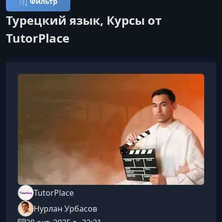
Фильтр
Турецкий язык, Курсы от
TutorPlace
TutorPlace
Нурлан Урбасов