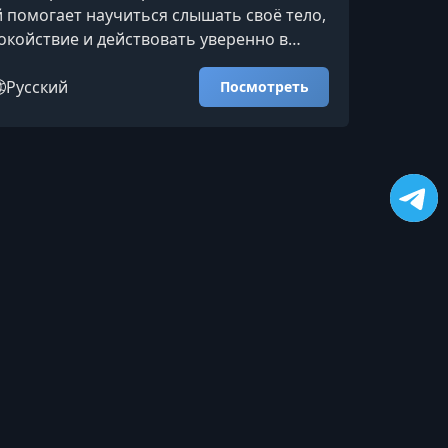
й помогает научиться слышать своё тело,
окойствие и действовать уверенно в
ии. Вы получите инструменты, которые
емя распознавать сигналы организма и
Русский
Посмотреть
амотные решения без стресса и
этот курсКурс создан для тех, кто хочет
зь с собственным телом и научиться
ься в вопросах здоровья без излишней
енные вопросы
Плейлисты
Приватность
Условия