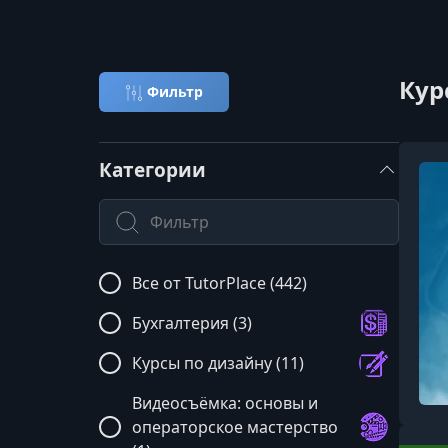
Кур
Фильтр
Категории
Поиск по категории
Все от TutorPlace (442)
Бухгалтерия (3)
Курсы по дизайну (11)
Видеосъёмка: основы и
операторское мастерство