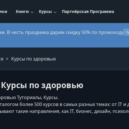
ики
Книги
Курсы
Партнёрская Программа
ми. В честь праздника дарим скидку 50% по промокоду
3
ce
Курсы по здоровью
— Курсы по здоровью
доровью Туториалы, Курсы.
алогом более 500 курсов в самых разных темах: от IT и 
вают такие направления, как IT, бизнес, дизайн, психоло