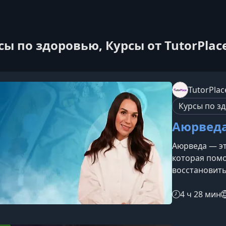
сы по здоровью, Курсы от TutorPlac
TutorPlac
Курсы по з
Аюрвед
Аюрведа — эт
которая помо
восстановить
гармонию тел
узнаете, как
4 ч 28 мин
жизни и прим
улучшения са