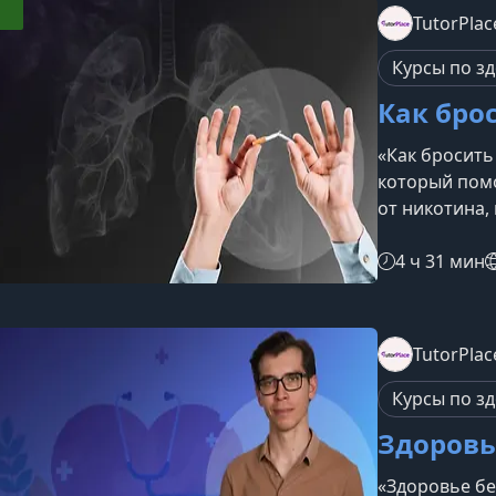
Основы Аюрв
TutorPlac
и их влияние
состояние. М
Курсы по з
Как брос
«Как бросить 
который помо
от никотина,
методики. Он
попытки, но с
4 ч 31 мин
хочет подгот
и с устойчив
курсеПрогра
TutorPlac
собственную 
стратегиями 
Курсы по з
Здоровь
«Здоровье бе