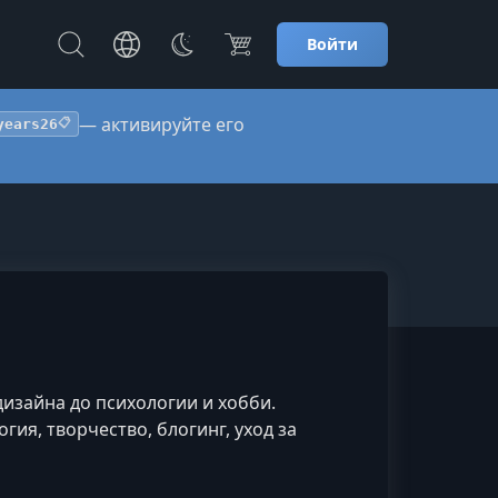
Войти
— активируйте его
years26
📋
дизайна до психологии и хобби.
гия, творчество, блогинг, уход за