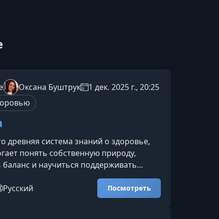
e
e
Оксана Буштрук
1 дек. 2025 г., 20:25
доровью
а
о древняя система знаний о здоровье,
гает понять собственную природу,
 баланс и научиться поддерживать
а и разума каждый день. На курсе вы
 определять доши, корректировать образ
Русский
Посмотреть
енять аюрведические практики для
мочувствия.Что вы изучите на курсе