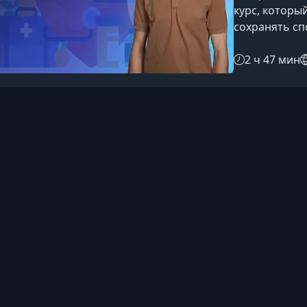
курс, которы
сохранять сп
любой ситуац
помогут вовр
2 ч 47 мин
принимать гр
паники.О чём 
укрепить свя
ориентироват
тревожнос
Контакты
Распростран