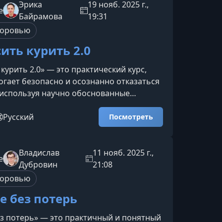
еды и её ключевые принципы. Типы дош
Эрика
19 нояб. 2025 г.,
e
 на физическое и эмоциональное
Байрамова
19:31
етоды оп
доровью
ить курить 2.0
курить 2.0» — это практический курс,
гает безопасно и осознанно отказаться
 используя научно обоснованные
 подходит тем, кто уже предпринимал
талкивался с откатами, а также тем, кто
Русский
Посмотреть
овиться и пройти путь мягко, без стресса
ым результатом.Что вы получите на
мма помогает глубоко понять
Владислав
11 нояб. 2025 г.,
e
зависимость и заменить её здоровыми
Дубровин
21:08
повед
доровью
е без потерь
з потерь» — это практичный и понятный