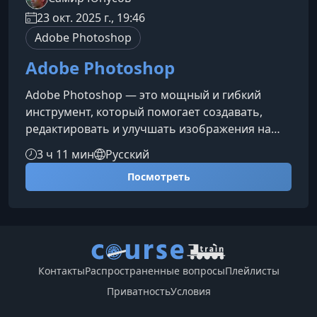
23 окт. 2025 г., 19:46
Adobe Photoshop
Adobe Photoshop
Adobe Photoshop — это мощный и гибкий
инструмент, который помогает создавать,
редактировать и улучшать изображения на
профессиональном уровне. Освоив Photoshop,
3 ч 11 мин
Русский
вы сможете уверенно работать с графикой для
Посмотреть
веба, полиграфии, соцсетей и
digital‑проектов.Что вы изучите на курсеКурс
охватывает ключевые функции Photoshop,
позволяя освоить весь путь от базовых
приемов до продвинутых техник работы с
изображениями. Редактирование и ретушь
Контакты
Распространенные вопросы
Плейлисты
фотографий
Приватность
Условия