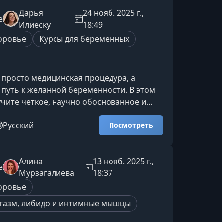
ортный образ жизни.Что вы узнаете в
л выстроен так, чтобы помочь вам
Дарья
24 нояб. 2025 г.,
e
нности своего организма и научиться
Илиеску
18:49
 их в свою пользу.
оровье
Курсы для беременных
 просто медицинская процедура, а
путь к желанной беременности. В этом
учите четкое, научно обоснованное и
 представление о том, как работает
альное оплодотворение, какие
Русский
Посмотреть
рограммы, кому они подходят и как
я к успешному результату.Что вы узнаете
 поможет разобраться в самых важных
Алина
13 нояб. 2025 г.,
e
помогательных репродуктивных
Мурзагалиева
18:37
 чтобы принимать реш
оровье
газм, либидо и интимные мышцы