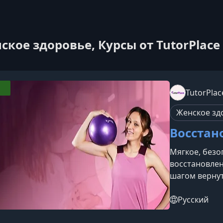
ское здоровье, Курсы от TutorPlace
TutorPlac
Женское зд
Восстан
Мягкое, без
восстановлен
шагом вернут
уверенность.
стопами, мяг
Русский
расслабление