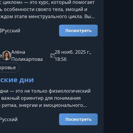
с циклом» — это курс, который помогает
ь особенности своего тела, эмоций и
аждом этапе менструального цикла. Вы
ышать свои естественные биоритмы,
 них в работе, отдыхе и самоощущении,
Русский
Посмотреть
овать больше уверенности и
спокойствия каждый день.Что вы
курсеКурс даёт практические
Алёна
28 нояб. 2025 г.,
e
и понятные знания о том, как
Поликарпова
18:56
т женский организм и как исп
оровье
ские дни
дни — это не только физиологический
и важный ориентир для понимания
 ритма, энергии и эмоционального
этом курсе вы узнаете, как грамотно
зы менструального цикла, чтобы
Русский
Посмотреть
дуктивность, заботиться о себе и