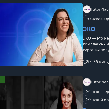
строить комф
курсеМатериа
TutorPlac
понять особе
использовать
Женское зд
ЭКО
ЭКО — это не
комплексный 
курсе вы пол
практическое
экстракорпор
5 ч 56 мин
существуют п
подготовитьс
на курсеКурс
TutorPlac
аспектах вс
технологий,
Женское зд
Женский ор