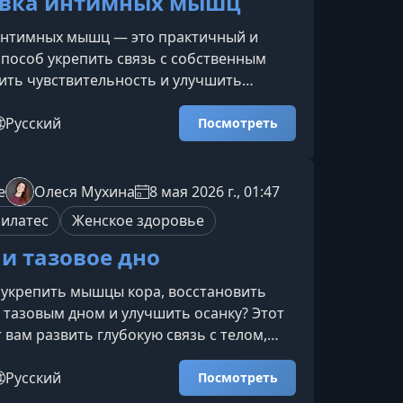
овка интимных мышц
интимных мышц — это практичный и
пособ укрепить связь с собственным
ить чувствительность и улучшить
имной и повседневной жизни. Освойте
орые помогают вернуть контроль над
Русский
Посмотреть
вого дна, усилить удовольствие и
утреннюю уверенность.Что даёт
интимных мышцРегулярные мягкие и
e
Олеся Мухина
8 мая 2026 г., 01:47
практики помогают улучшить физическое
илатес
Женское здоровье
ное состояние. Они подход
 и тазовое дно
 укрепить мышцы кора, восстановить
 тазовым дном и улучшить осанку? Этот
 вам развить глубокую связь с телом,
ключать внутренние мышцы в
 движениях и добиться устойчивости
Русский
Посмотреть
то вы получите на курсеПрограмма