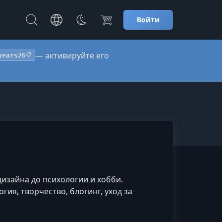
Войти
— активируйте его
years26
📋
дизайна до психологии и хобби.
гия, творчество, блогинг, уход за