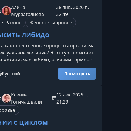
е при нехватке сна и сил.Что даст вам
имание, как безопасно возвращать
Алина
28 янв. 2026 г.,
e
елоВы узнаете, как аккуратно включать
Мурзагалиева
22:49
осле родов — без рез
е: Разное
Женское здоровье
ысить либидо
ь, как естественные процессы организма
ксуальное желание? Этот курс поможет
в механизмах либидо, влиянии гормонов
ях женского цикла, а также покажет, как
и факторы для улучшения самочувствия,
Русский
Посмотреть
ого фона и качества интимной
 узнаете на курсеМатериал курса
, чтобы дать вам целостное
Ксения
12 дек. 2025 г.,
e
е о том, как работает женское либидо и
Гогичашвили
21:29
ы могут е
оровье
нии с циклом