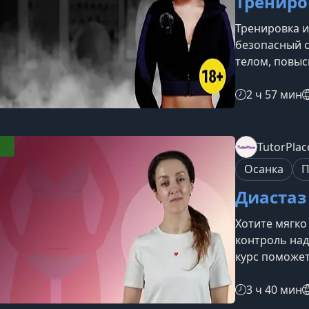
Тренир
Тренировка 
безопасный с
телом, повыс
качество инт
техники, кот
2 ч 57 мин
мышцами тазо
увеличить вн
тренировка 
TutorPlac
осознанные 
Осанка
П
и эмоциональ
Диастаз
Хотите мягко
контроль над
курс поможет
научиться в
повседневных
3 ч 40 мин
всего тела.Ч