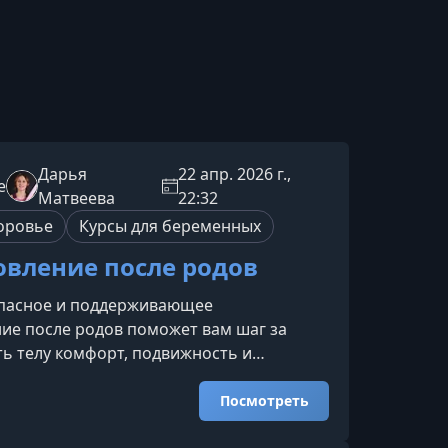
Дарья
22 апр. 2026 г.,
e
Матвеева
22:32
оровье
Курсы для беременных
овление после родов
опасное и поддерживающее
ие после родов поможет вам шаг за
ь телу комфорт, подвижность и
 Короткие практики, дыхание, работа со
кие упражнения на мобильность и
Посмотреть
 органично впишутся в любой график и