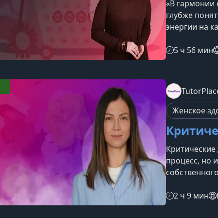
«В гармонии 
глубже понят
энергии на к
научитесь сл
опираться на
5 ч 56 мин
чтобы чувств
внутреннего 
получите на 
TutorPlac
инструменты 
функционируе
Женское зд
Критиче
Критические 
процесс, но 
собственного
состояния. В 
учитывать фа
2 ч 9 мин
повышать про