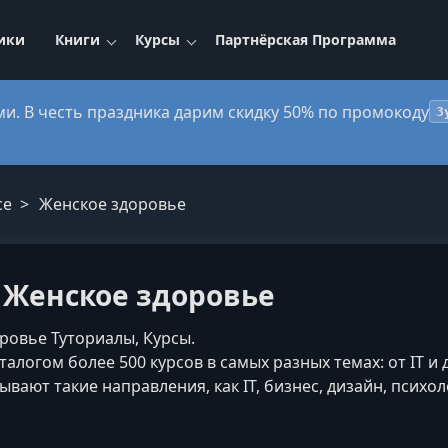
ики
Книги
Курсы
Партнёрская Программа
ми. В честь праздника дарим скидку 50% по промокоду
3
ce
Женское здоровье
— Женское здоровье
оровье Туториалы, Курсы.
алогом более 500 курсов в самых разных темах: от IT и 
вают такие направления, как IT, бизнес, дизайн, психоло