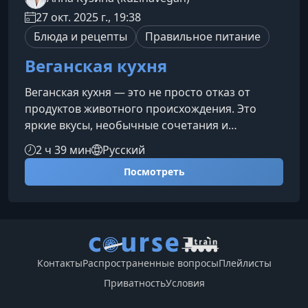
27 окт. 2025 г., 19:38
Блюда и рецепты
Правильное питание
Веганская кухня
Веганская кухня — это не просто отказ от
продуктов животного происхождения. Это
яркие вкусы, необычные сочетания и
удивительная лёгкость в приготовлении. На
2 ч 39 мин
Русский
курсе вы узнаете, как создавать
Посмотреть
сбалансированные, полезные и невероятно
вкусные блюда на каждый день без сложных
техник и редких ингредиентов.Что вы изучите
на курсеКурс охватывает ключевые принципы
растительной кулинарии и помогает освоить
техники приготовления, полезные как
Контакты
Распространенные вопросы
Плейлисты
новичкам, так
Приватность
Условия