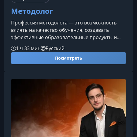
Методолог
Профессия методолога — это возможность
влиять на качество обучения, создавать
эффективные образовательные продукты и
превращать знания в понятные и работающие
1 ч 33 мин
Русский
инструменты. В рамках курса вы получите
Посмотреть
системную методологическую базу, научитесь
проектировать обучение под цели заказчика и
формировать учебный процесс, который дает
прогнозируемый результат.Что вы освоите на
курсеПрограмма охватывает полный цикл
работы методолога: от анализа целевой