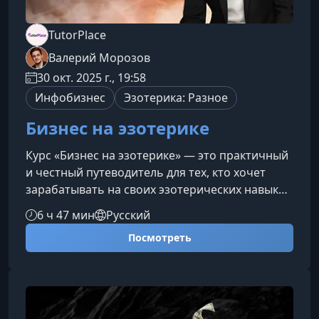
TutorPlace
Валерий Морозов
30 окт. 2025 г., 19:58
Инфобизнес
Эзотерика: Разное
Бизнес на эзотерике
Курс «Бизнес на эзотерике» — это практичный
и честный путеводитель для тех, кто хочет
зарабатывать на своих эзотерических навыках
экологично, профессионально и без нажима.
6 ч 47 мин
Русский
Вы узнаете, как выстроить понятный личный
Посмотреть
бренд, привлекать клиентов и создавать
услуги, которые действительно ценят.Для кого
этот курсПрограмма подходит как новичкам,
только выходящим на рынок эзотерических
услуг, так и практикующим специалистам,