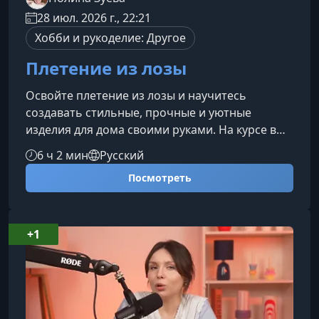
28 июл. 2026 г., 22:21
Хобби и рукоделие: Другое
Плетение из лозы
Освойте плетение из лозы и научитесь
создавать стильные, прочные и уютные
изделия для дома своими руками. На курсе вы
разберётесь, как подготовить бумажную лозу,
6 ч 2 мин
Русский
изготовить и окрасить трубочки, работать с
Посмотреть
формами, укреплять изделия и доводить
каждую деталь до аккуратного результата. Это
практичное обучение для тех, кто хочет
превратить простые материалы в красивый
+1
декор и полезные интерьерные вещи.Кому
подойдёт курсНовичкам, которые хотят с нуля