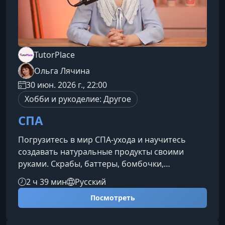
TutorPlace
Ольга Лячина
30 июн. 2026 г., 22:00
Хобби и рукоделие: Другое
СПА
Погрузитесь в мир СПА-ухода и научитесь
создавать натуральные продукты своими
руками. Скрабы, баттеры, бомбочки,
конфетки‑скрабы — вы освоите технологии,
2 ч 39 мин
Русский
которые помогут превратить домашний уход в
Посмотреть
настоящий ритуал красоты и расслабления.Что
вы узнаете на курсеПрограмма курса
построена так, чтобы плавно провести вас от