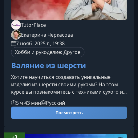
TutorPlace
Екатерина Черкасова
7 нояб. 2025 г., 19:38
Хобби и рукоделие: Другое
Валяние из шерсти
Хотите научиться создавать уникальные
изделия из шерсти своими руками? На этом
курсе вы познакомитесь с техниками сухого и
мокрого валяния, научитесь работать с
5 ч 43 мин
Русский
натуральными материалами и сможете
Посмотреть
изготавливать игрушки, броши, элементы
декора и стильные аксессуары — легко,
творчески и с удовольствием.Чему вы
научитесь Разбираться в видах шерсти и
+3