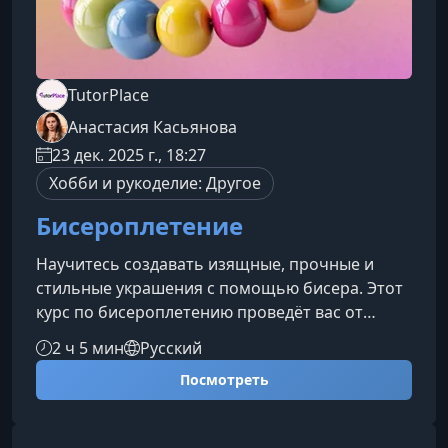
TutorPlace
Анастасия Касьянова
23 дек. 2025 г., 18:27
Хобби и рукоделие: Другое
Бисероплетение
Научитесь создавать изящные, прочные и
стильные украшения с помощью бисера. Этот
курс по бисероплетению проведёт вас от
выбора подходящих материалов до
2 ч 5 мин
Русский
уверенного владения сложными техниками,
Посмотреть
позволяя воплотить любые творческие
идеи.Что вас ждёт на курсеВы поэтапно
освоите все ключевые навыки бисероплетения