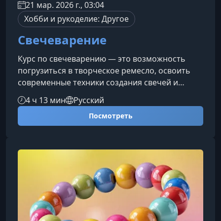
21 мар. 2026 г., 03:04
Хобби и рукоделие: Другое
Свечеварение
Курс по свечеварению — это возможность
погрузиться в творческое ремесло, освоить
современные техники создания свечей и
получить навыки, которые пригодятся как для
4 ч 13 мин
Русский
хобби, так и для небольшого бизнеса.
Посмотреть
Создавайте атмосферные, стильные и
оригинальные изделия своими руками.Что
ждёт вас на курсеПрограмма охватывает
полный цикл свечеварения — от выбора
материалов до финального декора. Вы
узнаете, как профессионалы создают
эстетичные и безопасные све