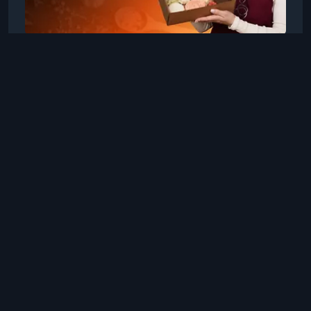
TutorPlace
Ольга Лячина
14 окт. 2025 г., 19:26
Хобби и рукоделие: Другое
Мыловарение
Освойте искусство мыловарения и создавайте
ароматное, стильное и полностью
натуральное мыло своими руками. Этот курс
подойдёт как новичкам, так и тем, кто хочет
5 ч 38 мин
Русский
вывести своё хобби на новый уровень.Что вас
Посмотреть
ждёт на курсеПошаговая программа, которая
проведёт вас от основ мыловарения до
создания авторских коллекций мыла.Изучение
базовых техник горячий и холодный способы