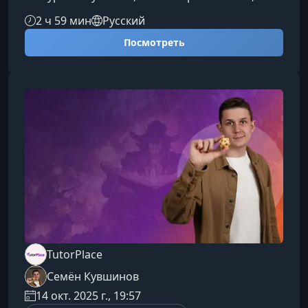
приманки и тактики под разные условия,
2 ч 59 мин
Русский
грамотно готовиться к выездам и стабильно
Посмотреть
повышать результативность своих
рыбалок.Что ждёт вас на курсеКурс помогает
новичкам и практикующим рыболовам
системно подойти к процессу ловли рыбы — от
понимания поведения различных видов до
работы с современным
оборудованием.Основы со
TutorPlace
Семён Кувшинов
14 окт. 2025 г., 19:57