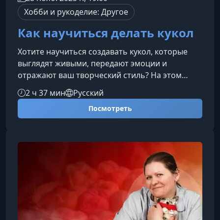
Хобби и рукоделие: Другое
Как научиться делать кукол
Хотите научиться создавать кукол, которые
выглядят живыми, передают эмоции и
отражают ваш творческий стиль? На этом
курсе вы освоите все этапы авторского
2 ч 37 мин
Русский
кукольного мастерства — от первых эскизов и
Посмотреть
подбора материалов до финальной росписи и
стилизации готового персонажа.Чему вы
научитесьКурс построен так, чтобы вы
постепенно и уверенно осваивали новые
навыки, даже если у вас нет опыта.
Разрабатывать идею и образ будущей куклы.
Подбирать ма