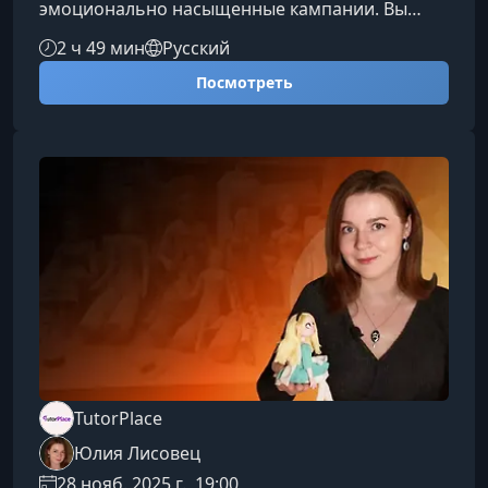
эмоционально насыщенные кампании. Вы
научитесь импровизировать, создавать
2 ч 49 мин
Русский
глубоких персонажей, разрабатывать миры и
Посмотреть
выстраивать сюжеты, которые удерживают
внимание игроков от первой до последней
сессии.Чему вы научитесьПрограмма курса
ориентирована на развитие практических
навыков Мастера подземелий и поможет
вывести ваши игровые сессии на
профессиональный уровен
TutorPlace
Юлия Лисовец
28 нояб. 2025 г., 19:00