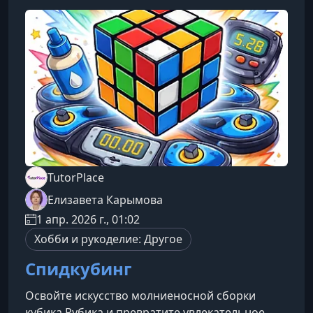
основ к созданию собственных СПА-продуктов
любой сложности.Процесс создания СПА-
косметикиКак устроено производство
натуральных СПА
TutorPlace
Елизавета Карымова
1 апр. 2026 г., 01:02
Хобби и рукоделие: Другое
Спидкубинг
Освойте искусство молниеносной сборки
кубика Рубика и превратите увлекательное