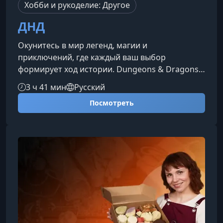
Хобби и рукоделие: Другое
ДНД
Окунитесь в мир легенд, магии и
приключений, где каждый ваш выбор
формирует ход истории. Dungeons & Dragons
— это возможность примерить роль героя,
3 ч 41 мин
Русский
создать уникального персонажа и
Посмотреть
отправиться в путешествие, о котором
мечтали.Что вас ждёт на курсеВы
познакомитесь с основами игры D&D,
научитесь взаимодействовать с миром и
другими участниками, принимать
стратегические решения и развивать своего
персонажа. Каждый шаг — это часть большой
сюжетной к