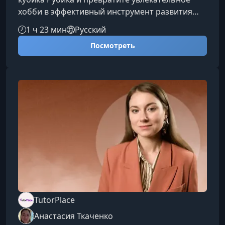
хобби в эффективный инструмент развития
памяти, внимания и реакций. Спидкубинг —
1 ч 23 мин
Русский
это современная интеллектуальная практика,
Посмотреть
которая сочетает спорт, логику и технику. В
ходе обучения вы постепенно перейдёте от
базовых движений к продвинутым
алгоритмам, научитесь понимать механику
кубика и собирать его уверенно и
быстро.Почему стоит освоить спидкубингКурс
подходит тем
TutorPlace
Анастасия Ткаченко