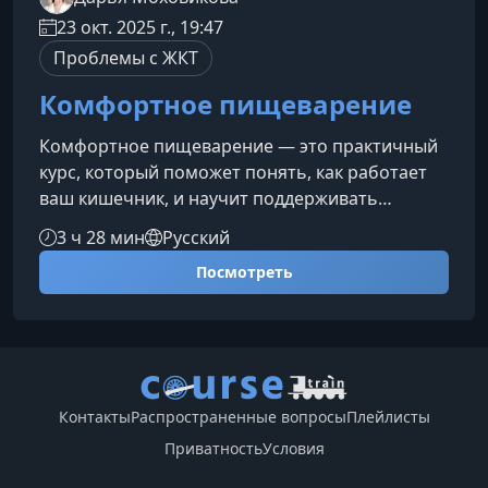
23 окт. 2025 г., 19:47
Проблемы с ЖКТ
Комфортное пищеварение
Комфортное пищеварение — это практичный
курс, который поможет понять, как работает
ваш кишечник, и научит поддерживать
пищеварительную систему в гармонии.
3 ч 28 мин
Русский
Узнайте ключевые принципы, избавьтесь от
Посмотреть
дискомфорта и улучшите качество жизни с
помощью простых и научно обоснованных
рекомендаций.О чем этот курсКурс раскрывает
механизмы пищеварения и показывает, как
различные факторы — питание, режим, образ
жизни и стресс — влияют на работу
Контакты
Распространенные вопросы
Плейлисты
кишечника. Вы
Приватность
Условия