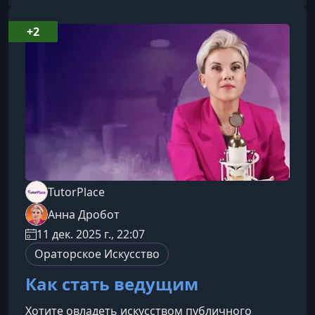
запоминающимися.Что вы узнаете на
курсеПрограмма подходит начинающим
+2
стендап-комикам и всем, кто хочет развить
чувство юмора, постановку речи и навыки
публичных выступлений. Вы научит
TutorPlace
Анна Дробот
11 дек. 2025 г., 22:07
Ораторское Искусство
Как стать ведущим
Хотите овладеть искусством публичного