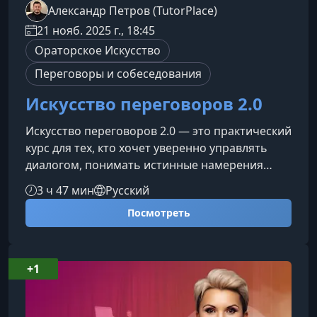
Александр Петров (TutorPlace)
21 нояб. 2025 г., 18:45
Ораторское Искусство
Переговоры и собеседования
Искусство переговоров 2.0
Искусство переговоров 2.0 — это практический
курс для тех, кто хочет уверенно управлять
диалогом, понимать истинные намерения
собеседника и добиваться результата не силой
3 ч 47 мин
Русский
давления, а силой влияния. Вы научитесь
Посмотреть
распознавать скрытую логику, эмоциональный
фон и поведенческие паттерны партнёра по
беседе, превращая любые переговоры в
осознанный и предсказуемый процесс.Что вы
+1
узнаете на курсе Как анализировать
мотивацию собеседника и выявлять р