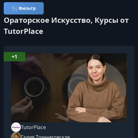
Фильтр
Ораторское Искусство, Курсы от
TutorPlace
+1
TutorPlace
Галия Томниковская