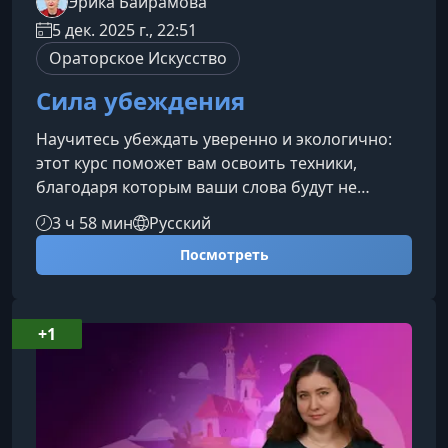
Эрика Байрамова
5 дек. 2025 г., 22:51
Ораторское Искусство
Сила убеждения
Научитесь убеждать уверенно и экологично:
этот курс поможет вам освоить техники,
благодаря которым ваши слова будут не
просто услышаны — они повлияют на решения
3 ч 58 мин
Русский
и действия собеседника. Вы разберётесь, как
Посмотреть
выстраивать контакт, управлять контекстом
общения и формировать сильные аргументы,
которые действительно работают.Что вы
узнаете на курсеКурс раскрывает ключевые
+1
механики влияния и даёт практический
инструментарий для применения их в деловом