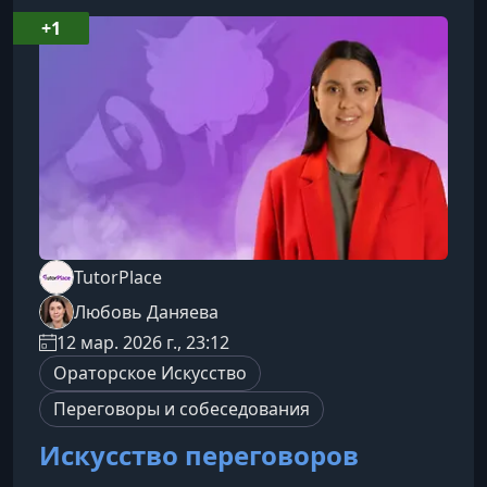
работать с темпом, скоростью реакции и
+1
слуховым восприятием, чтобы научиться
уверенно владеть речевым ритмом в любых
ситу
TutorPlace
Любовь Даняева
12 мар. 2026 г., 23:12
Ораторское Искусство
Переговоры и собеседования
Искусство переговоров