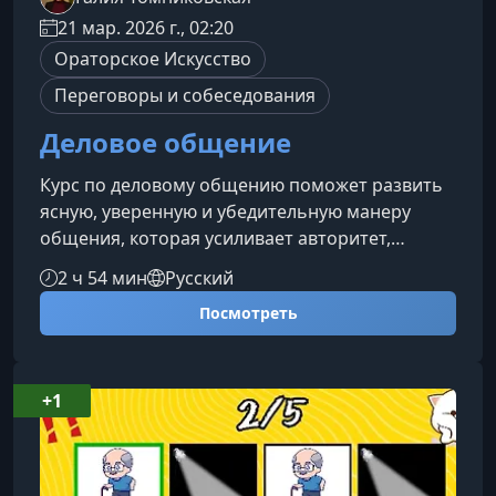
21 мар. 2026 г., 02:20
Ораторское Искусство
Переговоры и собеседования
Деловое общение
Курс по деловому общению поможет развить
ясную, уверенную и убедительную манеру
общения, которая усиливает авторитет,
повышает эффективность переговоров и
2 ч 54 мин
Русский
открывает доступ к новым возможностям.
Посмотреть
Обучение подходит тем, кто хочет говорить
чётко, понимать собеседников глубже и
выстраивать конструктивные отношения в
любой рабочей ситуации.О курсеВ процессе
+1
обучения вы разберётесь, как деловая
коммуникация влияет на доступ к ресурсам,
профессиональн