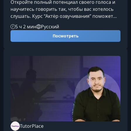
Откройте полный потенциал своего голоса и
научитесь говорить так, чтобы вас хотелось
слушать. Курс “Актёр озвучивания” поможет
вам освоить профессиональные техники
5 ч 2 мин
Русский
работы голосом, микрофоном и текстом,
Посмотреть
позволяя уверенно звучать в любых проектах
— от дубляжа и аудиокниг до рекламы, блогов
и подкастов.Чему вы научитесь Управлять
дыханием, тембром и силой голоса.
Использовать артикуляционные и речевые
техники актёрского мастерства. Работать
TutorPlace