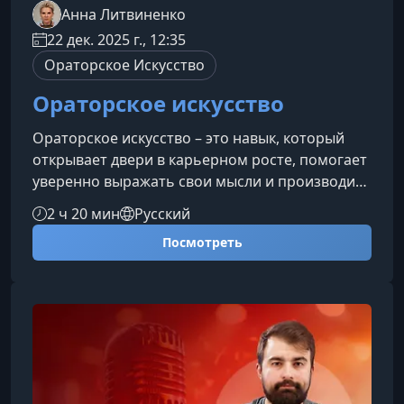
Анна Литвиненко
22 дек. 2025 г., 12:35
Ораторское Искусство
Ораторское искусство
Ораторское искусство – это навык, который
открывает двери в карьерном росте, помогает
уверенно выражать свои мысли и производить
впечатление в любой ситуации. На курсе вы
2 ч 20 мин
Русский
научитесь выступать перед аудиторией без
Посмотреть
страха, структурировать речь и управлять
вниманием слушателей.Чему вы научитесь на
курсе Говорить уверенно и без лишнего
волнения. Структурировать выступления и
доносить мысль чётко. Использовать голос,
темп и интонации для усиле