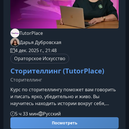
TutorPlace
Дарья Дубровская
4 дек. 2025 г., 21:48
Ораторское Искусство
Сторителлинг (TutorPlace)
Сторителлинг
Курс по сторителлингу поможет вам говорить
и писать ярко, убедительно и живо. Вы
научитесь находить истории вокруг себя,
превращать их в выразительные тексты и
5 ч 33 мин
Русский
использовать сторителлинг в выступлениях,
Посмотреть
соцсетях и деловой коммуникации — легко,