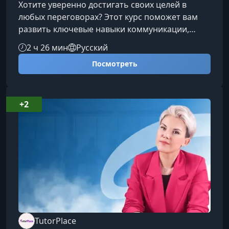
Хотите уверенно достигать своих целей в
любых переговорах? Этот курс поможет вам
развить ключевые навыки коммуникации,
научиться управлять эмоциями и выстраивать
2 ч 26 мин
Русский
соглашения, которые работают на ваши
Посмотреть
интересы. Практические инструменты, разбор
реальных кейсов и чёткая структура обучения
позволят вам быстро повысить собственную
переговорную эффективность.Что вы узнаете
+2
на курсеПрограмма сочетает теорию и
практику, давая вам понятные и применимые
TutorPlace