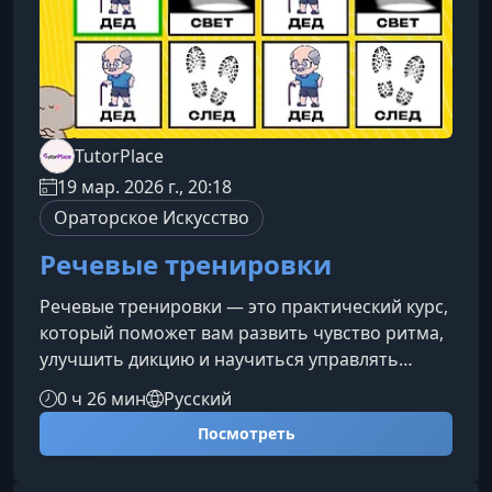
TutorPlace
19 мар. 2026 г., 20:18
Ораторское Искусство
Речевые тренировки
Речевые тренировки — это практический курс,
который поможет вам развить чувство ритма,
улучшить дикцию и научиться управлять
собственной речью в самых разных условиях.
0 ч 26 мин
Русский
Занятия построены в игровом, динамичном
Посмотреть
формате, благодаря которому обучение
становится увлекательным и даёт быстрый
результат.Что вас ждёт на курсеВы будете