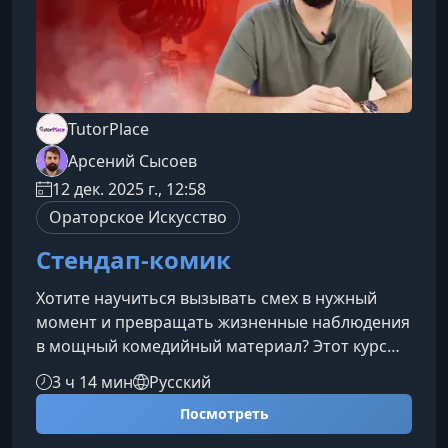
TutorPlace
Арсений Сысоев
12 дек. 2025 г., 12:58
Ораторское Искусство
Стендап-комик
Хотите научиться вызывать смех в нужный
момент и превращать жизненные наблюдения
в мощный комедийный материал? Этот курс
поможет вам освоить структурирование
3 ч 14 мин
Русский
шуток, работу с ритмом, образом и подачей,
Посмотреть
чтобы ваши выступления были яркими,
уверенными и по-настоящему