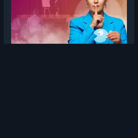
TutorPlace
Анна Литвиненко
20 нояб. 2025 г., 21:34
Ораторское Искусство
Публичные выступления
(TutorPlace)
Публичные выступления
Хотите выступать уверенно, ярко и
профессионально? На курсе вы освоите
ключевые техники публичных выступлений,