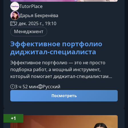
TutorPlace
Дарья Бекренёва
2 дек. 2025 г., 19:10
Менеджмент
Эффективное портфолио
диджитал-специалиста
Эффективное портфолио — это не просто
подборка работ, а мощный инструмент,
который помогает диджитал-специалистам
выделяться и уверенно демонстрировать свои
3 ч 52 мин
Русский
компетенции. На курсе вы узнаете, как
Посмотреть
структурировать, оформлять и продвигать
портфолио, чтобы привлекать работодателей
и клиентов.Что вы получите на
курсеПрограмма разбирает ключевые подходы
+1
и инструменты, которые помогают