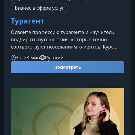
Бизнес в сфере услуг
Турагент
Освойте профессию турагента и научитесь
подбирать путешествия, которые точно
соответствуют пожеланиям клиентов. Курс
поможет разобраться в направлениях, отелях,
3 ч 28 мин
Русский
авиаперевозках и всех этапах организации
Посмотреть
отдыха — от запроса до продажи готового
тура.Чему вы научитесьВыбирать наиболее
выгодные и подходящие туры, работая с
крупными туроператорами и разными
клиентскими запросами.Разбираться во всех
видах туризма, категориях отдыха,
особенностях питания