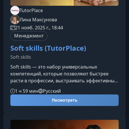
TutorPlace
Лина Максунова
21 нояб. 2025 г., 18:44
Менеджмент
Soft skills (TutorPlace)
Soft skills
Soft skills — это набор универсальных
компетенций, которые позволяют быстрее
расти в профессии, выстраивать эффективные
отношения с коллегами и уверенно решать
1 ч 59 мин
Русский
рабочие задачи. На этом курсе вы научитесь
Посмотреть
общаться, презентовать, договариваться и
управлять собой так, чтобы становиться
сильнее в любой профессии.Что вы изучите на
курсеПрограмма ориентирована на развитие
ключевых мягких навыков, которые