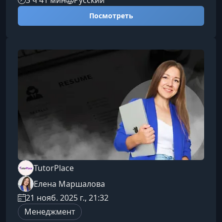
эффективных лидеров: стратегическое
Посмотреть
мышление, умение управлять людьми,
ответственность за результат и способность
вдохновлять команду. Вы получите
практические инструменты, которые можно
применять сразу.Чему вы научитесьКурс
формирует базовые и продвинутые
управленческие компетенции, необходимые б
TutorPlace
Елена Маршалова
21 нояб. 2025 г., 21:32
Менеджмент