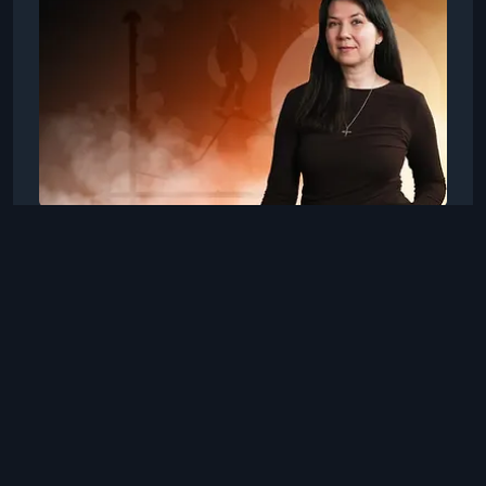
востребованы в компаниях любого масштаба
— от
TutorPlace
Наталья Ворсина
20 нояб. 2025 г., 18:46
Менеджмент
Управление карьерой
Хотите управлять своей карьерой, а не плыть
по течению? В этом курсе вы узнаете, как
осознанно формировать профессиональный