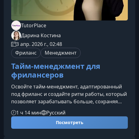
TutorPlace
Дарина Костина
3 апр. 2026 г., 02:48
Фриланс
Менеджмент
Тайм-менеджмент для
фрилансеров
Освойте тайм‑менеджмент, адаптированный
под фриланс и создайте ритм работы, который
позволяет зарабатывать больше, сохраняя
спокойствие, вдохновение и личное время.
1 ч 14 мин
Русский
Курс поможет выстроить понятную систему
Посмотреть
планирования, избавиться от хаоса в задачах
и превратить фриланс в устойчивую,
комфортную и предсказуемую