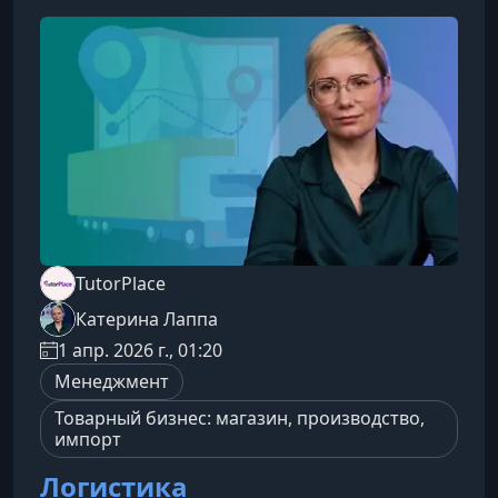
деятельность.Кому подходит этот
курсПрограмма создана для фрилансеров,
которые сталкиваются с ощущением
перегруженности, эмоциональной у
TutorPlace
Катерина Лаппа
1 апр. 2026 г., 01:20
Менеджмент
Товарный бизнес: магазин, производство,
импорт
Логистика