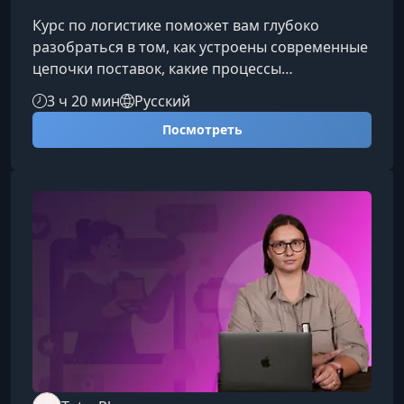
Курс по логистике поможет вам глубоко
разобраться в том, как устроены современные
цепочки поставок, какие процессы
обеспечивают движение товаров и как
3 ч 20 мин
Русский
логистические решения влияют на
Посмотреть
эффективность бизнеса. Материал подойдёт
тем, кто хочет уверенно ориентироваться в
транспортировке, складировании и
управлении потоками грузов.Чему вы
научитесьПрактические логистические
навыкиВ процессе обучения вы научитесь:
Оптимизировать маршруты перевозок