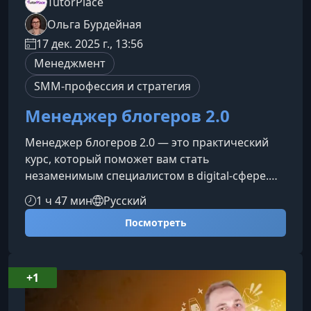
TutorPlace
Ольга Бурдейная
17 дек. 2025 г., 13:56
Менеджмент
SMM-профессия и стратегия
Менеджер блогеров 2.0
Менеджер блогеров 2.0 — это практический
курс, который поможет вам стать
незаменимым специалистом в digital‑сфере.
Вы научитесь выстраивать эффективные
1 ч 47 мин
Русский
процессы, работать с рекламодателями,
Посмотреть
управлять контент‑планированием и
превращать блог в устойчивый
бизнес‑проект.Кому подходит этот курс
Начинающим специалистам, которые хотят
+1
войти в сферу influencer‑маркетинга.
Помощникам блогеров, желающим вырасти до