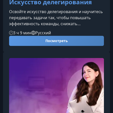
Искусство делегирования
Освойте искусство делегирования и научитесь
передавать задачи так, чтобы повышать
эффективность команды, снижать
собственную загрузку и достигать
3 ч 9 мин
Русский
стратегических целей быстрее. Курс поможет
Посмотреть
вам системно выстроить процессы и уверенно
управлять результатами.Что вы узнаете на
курсе Как определить задачи, которые
необходимо делегировать. Как выбрать
подходящего исполнителя и правильно
распределить роли. Методики эффективной
постановки задач и