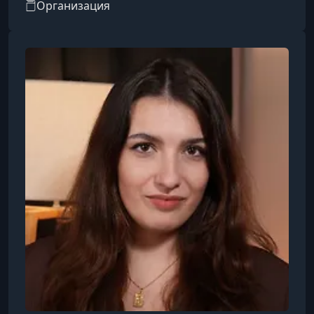
Организация
УРОК 17.
00:06:37
17. Развитие и мотивация команды
УРОК 18.
00:08:46
18. Делегирование в виртуальной команде
УРОК 19.
00:07:48
19. Делегирование в условиях кризиса
УРОК 20.
00:04:31
20. Совершенствование навыка