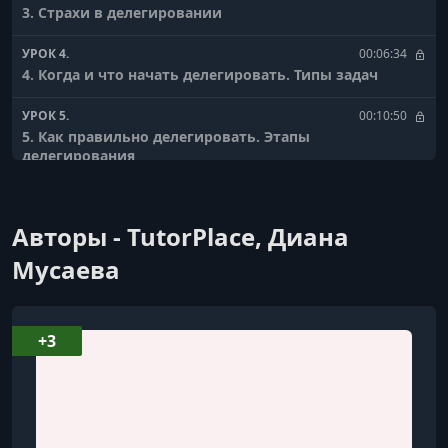
3. Страхи в делегировании
УРОК 4.
00:06:34
4. Когда и что начать делегировать. Типы задач
УРОК 5.
00:10:50
5. Как правильно делегировать. Этапы
делегирования
УРОК 6.
00:06:03
6. Планирование. Важность и техники
Авторы - TutorPlace, Диана
УРОК 7.
00:08:55
Мусаева
7. Планирование. Метод Кайдзен
УРОК 8.
00:08:47
+3
8. Планирование. Приоритизация задач. Матрица
Эйзенхауэра
УРОК 9.
00:09:53
9. Выбор исполнителя. Важность и техники