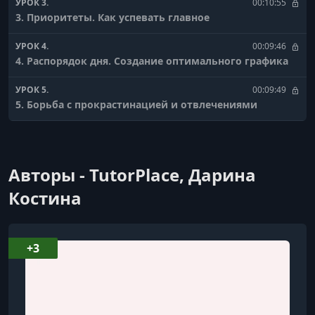
УРОК 3.
00:10:55
3. Приоритеты. Как успевать главное
УРОК 4.
00:09:46
4. Распорядок дня. Создание оптимального графика
УРОК 5.
00:09:49
5. Борьба с прокрастинацией и отвлечениями
УРОК 6.
00:08:27
6. Учет времени и анализ продуктивности
Авторы - TutorPlace, Дарина
УРОК 7.
00:09:34
7. Поддержание баланса. Работа, отдых и здоровье
Костина
+3