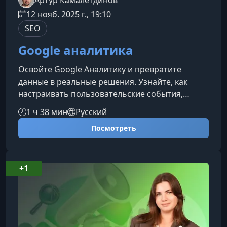
Артур Камалетдинов
12 нояб. 2025 г., 19:10
SEO
Google аналитика
Освойте Google Аналитику и превратите
данные в реальные решения. Узнайте, как
настраивать пользовательские события,
выстраивать воронки, сегментировать
1 ч 38 мин
Русский
аудитории и получать инсайты, которые
Посмотреть
помогают расти бизнесу и оптимизировать
маркетинг.Что вы узнаете на курсе Как
правильно работать с интерфейсом Google
Analytics и ориентироваться в отчётах.
+1
Настройку пользовательских событий и их
влияние на точность данных. Анализ воронок
продаж и пу