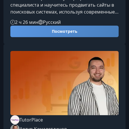
специалиста и научитесь продвигать сайты в
поисковых системах, используя современные
инструменты, аналитику и практические
2 ч 26 мин
Русский
методики. Поймите, как работают алгоритмы,
Посмотреть
и начинайте зарабатывать уже после первых
завершённых проектов.Что вы
изучитеПринципы работы поисковых систем и
ранжированияСбор и кластеризацию
семантического ядраАнализ конкурентов и
технический аудит сайтаОптимизацию
контента и структуры
TutorPlace