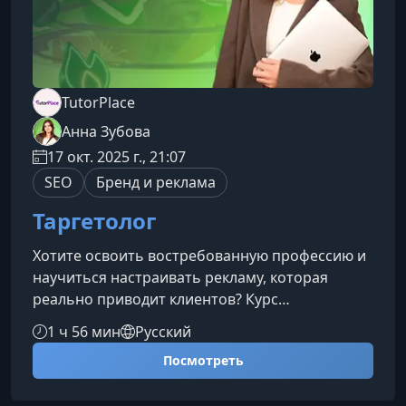
TutorPlace
Анна Зубова
17 окт. 2025 г., 21:07
SEO
Бренд и реклама
Таргетолог
Хотите освоить востребованную профессию и
научиться настраивать рекламу, которая
реально приводит клиентов? Курс
«Таргетолог» поможет глубоко разобраться в
1 ч 56 мин
Русский
digital‑маркетинге, аналитике и создании
Посмотреть
рекламных кампаний, за которые заказчики
платят высокие гонорары.Чему вы