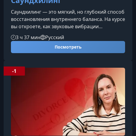
Саундхилинг
Саундхилинг — это мягкий, но глубокий способ
восстановления внутреннего баланса. На курсе
вы откроете, как звуковые вибрации
воздействуют на тело и эмоции, научитесь
3 ч 37 мин
Русский
работать с инструментами и создадите
Посмотреть
собственные расслабляющие практики для
себя и других.Что вы узнаете на курсе Основы
звукотерапии и принципы воздействия
вибраций на организм. Работу с поющими
-1
чашами, гонгами и голосом без
необходимости иметь музыкальный опыт.
Техники глу