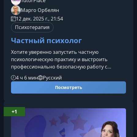
TutorPlace
Марго Орбелян
12 дек. 2025 г., 21:54
Психотерапия
Частный психолог
Хотите уверенно запустить частную
психологическую практику и выстроить
профессионально безопасную работу с
клиентами? Этот курс поможет создать
4 ч 6 мин
Русский
устойчивую систему привлечения клиентов,
Посмотреть
выбрать оптимальное направление работы и
организовать процессы так, чтобы практика
была стабильной, экологичной и финансово
предсказуемой.Что даст вам этот
+1
курсПрограмма фокусируется на ключевых
аспектах запуска и развития частной практики,
сочетая профессиональ