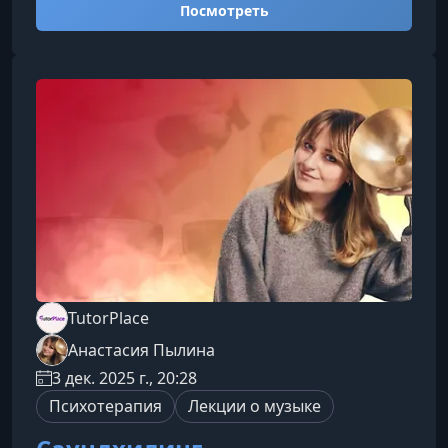
Посмотреть
устойчивую самооценку, которая не зависит от
внешних обстоятельств.Что вы изучитеКурс
даёт практические инструменты и
психологические знания, которые помогут
изменить отношение к себе и своему опыту.
Как формируется самооценка и почему она
«провали
TutorPlace
Анастасия Пылина
3 дек. 2025 г., 20:28
Психотерапия
Лекции о музыке