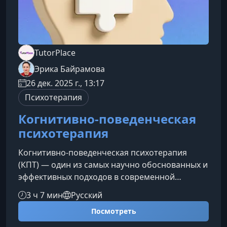
TutorPlace
Эрика Байрамова
26 дек. 2025 г., 13:17
Психотерапия
Когнитивно-поведенческая
психотерапия
Когнитивно-поведенческая психотерапия
(КПТ) — один из самых научно обоснованных и
эффективных подходов в современной
психологии. На этом курсе вы узнаете, как
3 ч 7 мин
Русский
наши мысли формируют эмоции и поведение,
Посмотреть
и как с помощью КПТ можно изменять
внутренние установки, улучшать качество