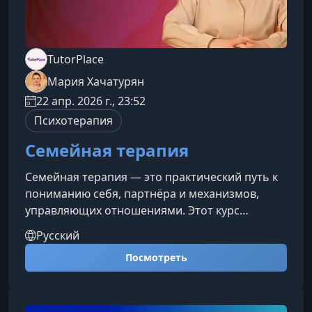
TutorPlace
Мария Хачатурян
22 апр. 2026 г., 23:52
Психотерапия
Семейная терапия
Семейная терапия — это практический путь к
пониманию себя, партнёра и механизмов,
управляющих отношениями. Этот курс
поможет глубже разобраться в семейной
Русский
системе, осознать влияние детских сценариев,
Посмотреть
научиться экологичному общению и
построению зрелых, устойчивых
отношений.Что даст вам этот курсПонимание
семьи как системыВы узнаете, как устроены