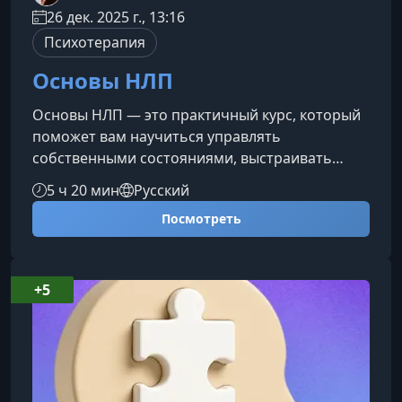
26 дек. 2025 г., 13:16
Психотерапия
Основы НЛП
Основы НЛП — это практичный курс, который
поможет вам научиться управлять
собственными состояниями, выстраивать
эффективную коммуникацию и достигать
5 ч 20 мин
Русский
целей быстрее. Обучение основано на
Посмотреть
реальных инструментах
нейролингвистического программирования,
которые можно применять сразу после
прохождения занятий.Что вы узнаете на
+5
курсеОбучение охватывает ключевые техники
НЛП, которые помогают глубже понимать себя
и других, формировать новые модели поведе