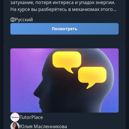
затухание, потеря интереса и упадок энергии.
На курсе вы разберётесь в механизмах этого
состояния, узнаете, почему мотивация
Русский
снижается, и получите практические
Посмотреть
инструменты для восстановления жизненных
сил и ясности мышления.Что вы получите на
курсеПоймёте, что такое апатия и
ангедонияРазберётесь, как эти состояния
влияют на эмоции, мышление и повседневные
решения, и научитесь отличать их от
обычного переу
TutorPlace
Юлия Масленникова