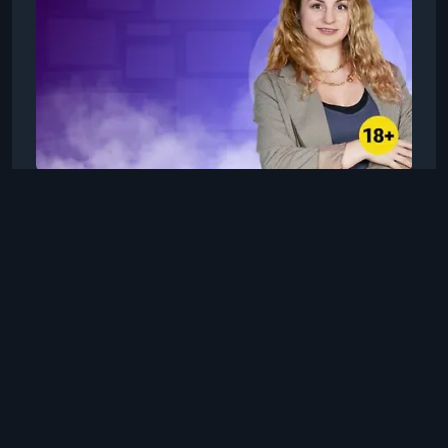
практики восстановления. понимание
эмоцион
TutorPlace
Ксения Леонова
6 нояб. 2025 г., 20:06
Психотерапия
Проработка
психологических
зависимостей
Проработка психологических зависимостей —
это практичный курс, который поможет вам