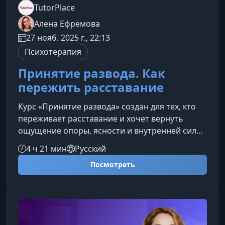
TutorPlace
Алена Ефремова
27 нояб. 2025 г., 22:13
Психотерапия
Принятие развода. Как
пережить расставание
Курс «Принятие развода» создан для тех, кто
переживает расставание и хочет вернуть
ощущение опоры, ясности и внутренней силы.
Вы научитесь понимать свои переживания,
4 ч 21 мин
Русский
справляться с эмоциональной болью и шаг за
Посмотреть
шагом выстраивать новую, устойчивую
реальность.Что вы получите на
курсеПрограмма помогает мягко пройти через
один из самых непростых жизненных этапов,
опираясь на психологические инструменты и