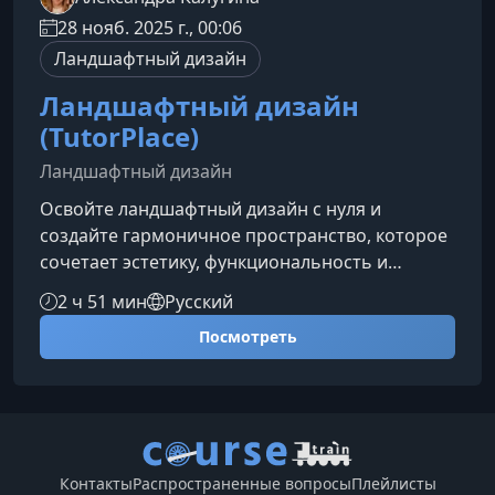
28 нояб. 2025 г., 00:06
Ландшафтный дизайн
Ландшафтный дизайн
(TutorPlace)
Ландшафтный дизайн
Освойте ландшафтный дизайн с нуля и
создайте гармоничное пространство, которое
сочетает эстетику, функциональность и
современные экотренды. Курс поможет вам
2 ч 51 мин
Русский
уверенно проектировать участки любой
Посмотреть
сложности — от компактных садов до
масштабных территорий.Что вы узнаете на
курсеПрограмма курса охватывает полный
цикл создания ландшафтного проекта и
подходит как новичкам, так и тем, кто уже
работает в сфере благоустройства.Основы
Контакты
Распространенные вопросы
Плейлисты