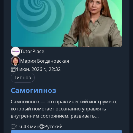
телесной чувствительностью, чтобы вы могли
рас
TutorPlace
Мария Богдановская
4 июн. 2026 г., 22:32
Гипноз
Самогипноз
Самогипноз — это практический инструмент,
который помогает осознанно управлять
внутренним состоянием, развивать
концентрацию и активировать скрытые
1 ч 43 мин
Русский
ресурсы психики. Этот курс даст вам