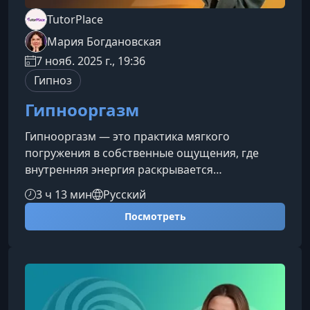
TutorPlace
Мария Богдановская
7 нояб. 2025 г., 19:36
Гипноз
Гипнооргазм
Гипнооргазм — это практика мягкого
погружения в собственные ощущения, где
внутренняя энергия раскрывается
естественно, а тело учится отвечать на
3 ч 13 мин
Русский
импульсы удовольствия свободно и без
Посмотреть
напряжения. Курс поможет вам пробудить
чувственность, углубить связь с телом и
безопасно активировать природные потоки
наслаждения.Что вы получите на
курсеПрограмма сочетает техники
расслабления, управления вниманием и