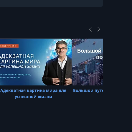
18. Мальдивы + Маврикий + Куба и
Европейские направления
УРОК 19.
00:12:52
19. Лайфхаки для турагента с письмами
в отели и рекламными турами
УРОК 20.
00:09:50
20. Маркетинг и продвижение,
психология продаж
УРОК 21.
00:09:46
21. Сопровождение сделки и работа с
возражениями
Адекватная картина мира для
Большой путеводитель по
успешной жизни