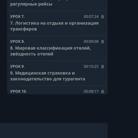
регулярные рейсы
УРОК 7.
00:07:24
7. Логистика на отдыхе и организация
трансферов
УРОК 8.
00:09:08
8. Мировая классификация отелей,
звёздность отелей
УРОК 9.
00:10:25
9. Медицинская страховка и
законодательство для турагента
УРОК 10.
00:08:17
10. Визовое сопровождение для
турагента и загранпаспорт
УРОК 11.
00:10:29
11. Отдых в Турции с разбором курортов
и экскурсий и отелей