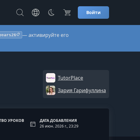
Войти
— активируйте его
years26
📋
TutorPlace
Зария Гарифуллина
ТВО УРОКОВ
ДАТА ДОБАВЛЕНИЯ
26 июн. 2026 г., 23:29