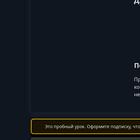
Д
П
Пр
ко
не
Это пробный урок. Оформите подписку, что