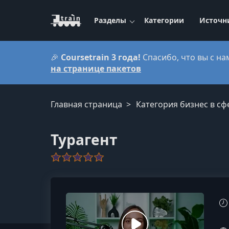
Разделы
Категории
Источн
🎉
Coursetrain 3 года!
Спасибо, что вы с на
на странице пакетов
Главная страница
Категория бизнес в сф
Турагент