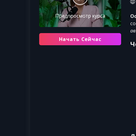
Предпросмотр курса
О
со
ав
Начать Сейчас
Ч