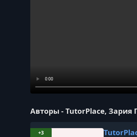
Авторы - TutorPlace, Зария
TutorPla
+3