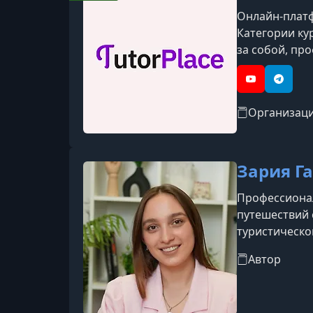
Онлайн-платфо
Категории кур
за собой, про
YouTube
Telegr
Организац
Зария Г
Профессионал
путешествий 
туристическо
незабываемог
Автор