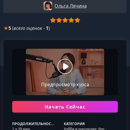
Ольга Лячина
★
5
(
всего оценок
-
1
)
Предпросмотр курса
Начать Сейчас
ПРОДОЛЖИТЕЛЬНОСТЬ
КАТЕГОРИЯ
2 ч 39 мин
Хобби и рукоделие: Другое