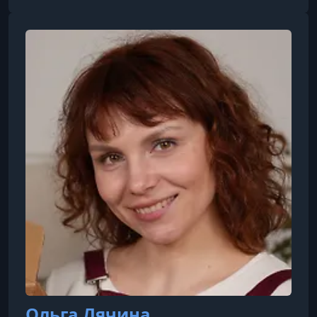
УРОК 18.
00:04:18
18. Шипучая соль
УРОК 19.
00:06:11
19. Ванна клеопатры
УРОК 20.
00:07:00
20. Обзор приготовленной косметики, рекомендации
по использованию и хранению
Ольга Лячина