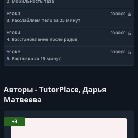
2. Мобильность таза
УРОК 3.
00:00:00
3. Расслабляем тело за 25 минут
УРОК 4.
00:00:00
4. Восстановление после родов
УРОК 5.
00:00:00
5. Растяжка за 15 минут
УРОК 6.
00:00:00
6. Самомассаж после нагрузок
Авторы - TutorPlace, Дарья
УРОК 7.
00:00:00
7. Укрепляем мышцы тазового дна
Матвеева
УРОК 8.
00:00:00
8. Дыхательные упражнения
+3
УРОК 9.
00:00:00
9. МФР