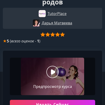
родов
TutorPlace
Дарья Матвеева
★
5
(
всего оценок
-
1
)
Предпросмотр курса
Начать Сейчас