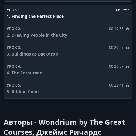
УРОК 1.
00:12:53
1. Finding the Perfect Place
УРОК 2.
00:19:55
2. Drawing People in the City
УРОК 3.
00:20:57
3. Buildings as Backdrop
УРОК 4.
00:20:57
4. The Entourage
УРОК 5.
00:22:41
5. Adding Color
УРОК 6.
00:19:08
6. Hitting the Streets. On Location
Авторы - Wondrium by The Great
УРОК 7.
00:19:30
7. Thumbnails Composition
Courses, Джеймс Ричардс