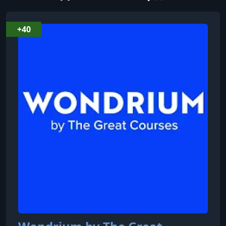
УРОК 8.
00:28:58
8. Drawing Facades
+40
УРОК 9.
00:29:10
9. Urban Texture
УРОК 10.
00:23:22
10. Doors Windows
УРОК 11.
00:25:15
11. Details That Give Cities Life
УРОК 12.
00:22:40
12. Light Shadow
УРОК 13.
00:26:35
13. Panoramic Cityscapes
УРОК 14.
00:26:37
14. Choosing Using Sketchbooks