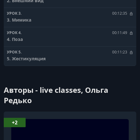
2. Внешний вид
УРОК 3.
00:12:35
3. Мимика
УРОК 4.
00:11:49
4. Поза
УРОК 5.
00:11:23
5. Жестикуляция
УРОК 6.
00:14:36
6. Вербальные способы удержания внимания
Авторы - live classes, Ольга
УРОК 7.
00:09:12
7. Ошибки оратора
Редько
+2