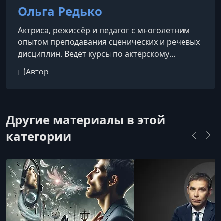
Ольга Редько
Актриса, режиссёр и педагог с многолетним
опытом преподавания сценических и речевых
дисциплин. Ведёт курсы по актёрскому
мастерству, технике речи, риторике и
Автор
искусству публичного выступления. Также
работает как радиоведущая, консультант и
индивидуальный наставник.Ольга помогает
ученикам освободиться от речевых и
Другие материалы в этой
психофизиологических зажимов, преодолеть
категории
последствия логоневрозов и психологических
травм, связанных с речью. Она ставит
дыхание, голос,