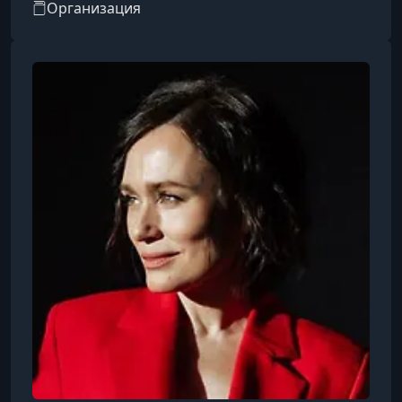
Организация
работали над созданием эффективных
образовательных моделей, более пяти лет
занимались поиском выдающихся
специалистов в России и за рубежом,
адаптировали лучшие из существующих
программ для онлайн-формата и создавали
новые. Теперь наш опыт доступен в новом
формате: на первой профессиональной образ