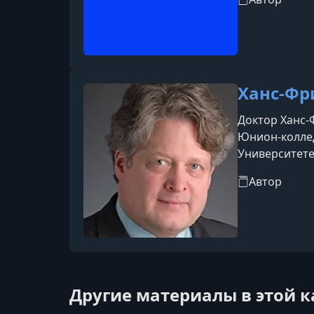
религии, пут
Ханс-Фр
Доктор Ханс-
Юнион-коллед
Университете
в Чапел-Хилл
Автор
Университет
Другие материалы в этой 