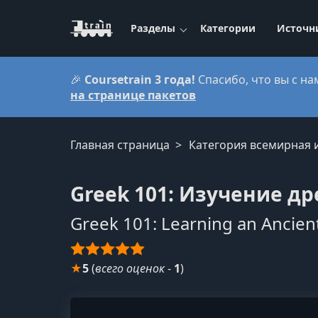
Разделы
Категории
Источн
🎉
Coursetrain 3 года!
Спасибо, что вы с на
на странице пакетов
Главная страница
Категория всемирная 
Greek 101: Изучение д
Greek 101: Learning an Ancie
★
5
(
всего оценок
-
1
)