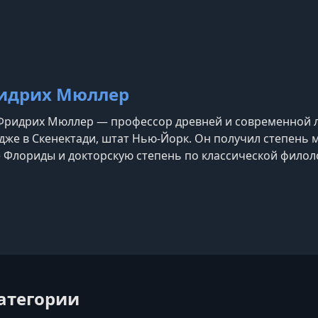
ешествий и профессионального роста. Всегда без рекл
идрих Мюллер
Фридрих Мюллер — профессор древней и современной л
же в Скенектади, штат Нью-Йорк. Он получил степень м
 Флориды и докторскую степень по классической филол
. До работы в Юнион-колледже он преподавал в Госуда
е Флориды. Профессор Мюллер удостоен премии Америк
категории