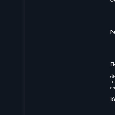
Р
П
Др
те
по
К