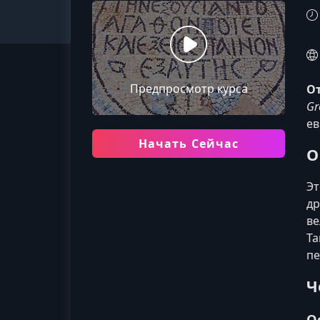
Предпросмотр курса
От
Gr
ев
Начать Сейчас
О
Эт
др
ве
Та
пе
Ч
О