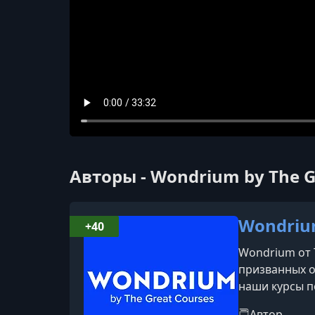
Авторы - Wondrium by The 
Wondrium
+40
Wondrium от 
призванных о
наши курсы п
профессорами
Автор