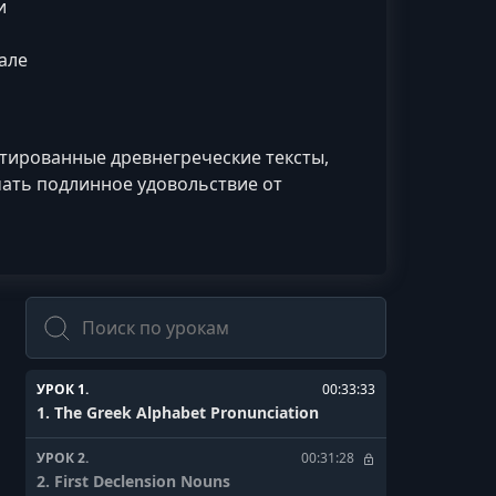
и
але
тированные древнегреческие тексты,
учать подлинное удовольствие от
Поиск
УРОК 1.
00:33:33
1. The Greek Alphabet Pronunciation
УРОК 2.
00:31:28
2. First Declension Nouns