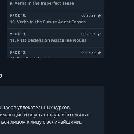
9. Verbs in the Imperfect Tense
УРОК 10.
00:30:38
10. Verbs in the Future Aorist Tenses
УРОК 11.
00:29:08
11. First Declension Masculine Nouns
УРОК 12.
00:28:39
12. The Root Aorist
УРОК 13.
00:31:31
р
13. Third Declension Nouns
УРОК 14.
00:29:05
14. Understanding Dactylic Hexameter
0 часов увлекательных курсов,
УРОК 15.
00:32:26
ъемлющие и неустанно увлекательные,
15. Practicing Dactylic Hexameter
ться лицом к лицу с величайшими
УРОК 16.
00:30:43
ам: от науки и истории до философии и
16. The Middle Passive Voice Present Future