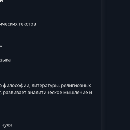
ических текстов
»
а
языка
ю философии, литературы, религиозных
т, развивает аналитическое мышление и
 нуля