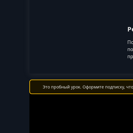
Р
По
по
пр
Это пробный урок. Оформите подписку, что