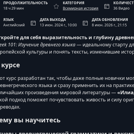
ПРОДОЛЖИТЕЛЬНОСТЬ
КАТЕГОРИЯ
КОЛИЧЕСТ
18 ч 29 мин
Всемирная история
36 Видео
ЯЗЫК
ДАТА ВЫХОДА
ДАТА ОБНОВЛЕНИЯ
Английский
13 июн. 2024 г., 10:00
8 июн. 2026 г., 21:15
кройте для себя выразительность и глубину древне
eek 101: Изучение древнего языка
— идеальному старту для
ропейской культуры и понять тексты, изменившие исто
 курсе
от курс разработан так, чтобы даже полные новички мо
евнегреческого языка и сразу применить их на практике
личайших произведения мировой литературы —
«Илиа
кой подход поможет почувствовать живость и силу ориг
реводах.
ему вы научитесь
сновы древнегреческой грамматики и лекси