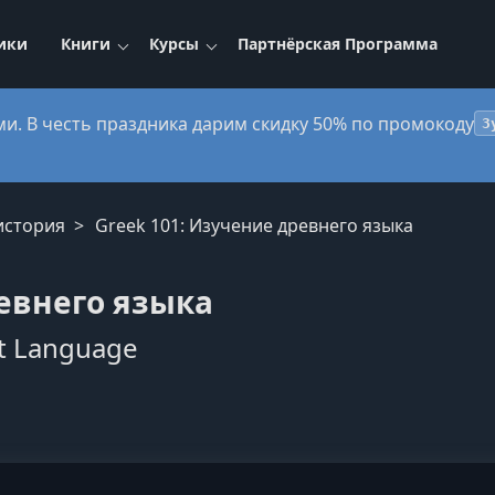
ики
Книги
Курсы
Партнёрская Программа
ми. В честь праздника дарим скидку 50% по промокоду
3
история
Greek 101: Изучение древнего языка
ревнего языка
nt Language