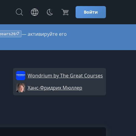
Войти
— активируйте его
years26
📋
Wondrium by The Great Courses
Ханс-Фридрих Мюллер