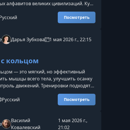
х алфавитов великих цивилизаций. Курс
ьменности» проведёт вас через
пы развития письма, покажет, как оно
Русский
Посмотреть
ьтуру, государственность и
е человечества.Что вы узнаете на
ение и эволюция письмаКак появлялась
e
Дарья Зубкова
1 мая 2026 г., 22:15
 и какую роль она сыграла в
древних цивилизаций.Какие з
 с кольцом
льцом — это мягкий, но эффективный
ить мышцы всего тела, улучшить осанку
нтроль движений. Тренировки подходят
, так и тем, кто хочет разнообразить
атеса и повысить тонус без
Русский
Посмотреть
то даст вам этот курсПрограмма поможет
ику упражнений с пилатес-кольцом и
ать с телом осознанно и
Василий
1 мая 2026 г.,
e
равильная техника движений — вы
Ковалевский
21:02