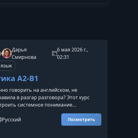
Дарья
6 мая 2026 г.,
e
Смирнова
02:31
 язык
ика А2-В1
нно говорить на английском, не
авила в разгар разговора? Этот курс
троить системное понимание
ровня A2–B1 и использовать её
— в речи, переписке и реальных
Русский
Посмотреть
о вы изучите на курсеКлючевые времена
языкаPresent Simple — для описания