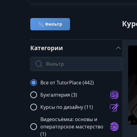
Кур
Фильтр
Категории
Поиск по категории
Все от TutorPlace (442)
Бухгалтерия (3)
Курсы по дизайну (11)
Видеосъёмка: основы и
операторское мастерство
(1)