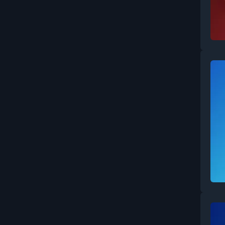
DaVinci Resolve (1)
CapCut (1)
Мобильная сьемка (2)
Освещение (1)
Позирование (2)
Telegram (1)
YouTube (1)
ChatGPT (2)
Midjourney (2)
Путешествия (2)
After Effects (3)