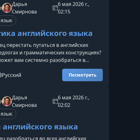
 произношения в обоих
Дарья
6 мая 2026 г.,
e
онация и ритм речиРазберётесь, почему
Смирнова
02:15
нация делает английскую речь неест
 язык
ика английского языка
ец перестать путаться в английских
едлогах и грамматических конструкциях?
может вам системно разобраться в
веренно применять их в речи и письме —
ия и хаоса.Что вы освоите на курсеМы
Русский
Посмотреть
 разберём ключевые разделы английской
 научим применять их в реальных
равильное употребление личных и
Дарья
6 мая 2026 г.,
e
ных местоимений.Понимание порядка
Смирнова
02:02
йском предложе
 язык
 английского языка
ец разобраться во всех английских