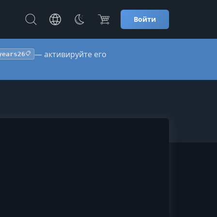
Войти
— активируйте его
years26
📋