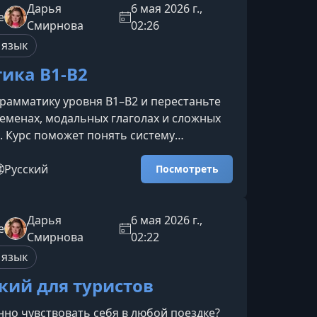
ктов и регулярных действий.Future
Дарья
6 мая 2026 г.,
e
бы уверенно говорить о будущих планах
Смирнова
02:26
Past Simple — для рассказа о з
 язык
ика В1-B2
рамматику уровня B1–B2 и перестаньте
ременах, модальных глаголах и сложных
. Курс поможет понять систему
языка так, чтобы вы говорили уверенно,
ственно — как продвинутый
Русский
Посмотреть
.Что вы изучите на курсеМодальные
ознаете роль модальных глаголов в
 научитесь правильно применять их в
Дарья
6 мая 2026 г.,
e
нтекстах — от советов до выражения
Смирнова
02:22
 и вероятности.Пассив
 язык
кий для туристов
нно чувствовать себя в любой поездке?