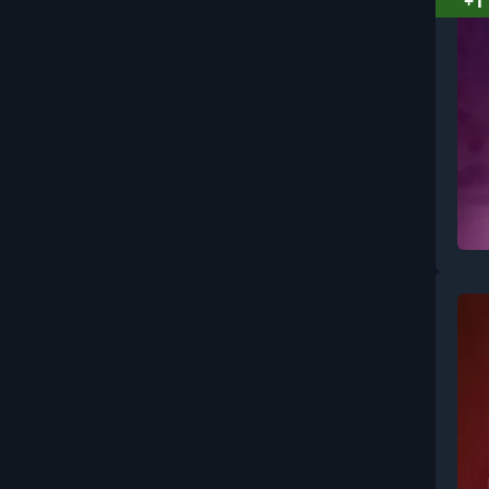
+1
Вокал (2)
Ораторское Искусство (11)
Ремонт электроники (1)
3Д Графика: Разное (3)
Искусство (2)
Всемирная история (1)
Кинематограф (1)
Религия (1)
Лекции о музыке (15)
Наука (2)
Китайская медицина (1)