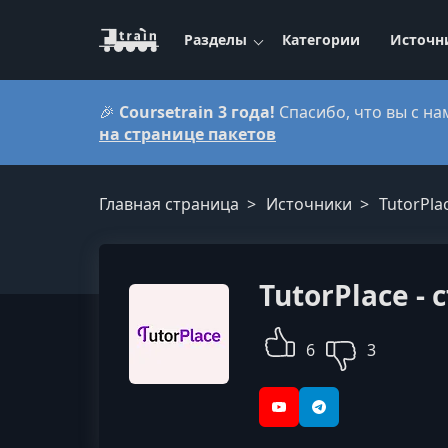
Разделы
Категории
Источн
🎉
Coursetrain 3 года!
Спасибо, что вы с на
на странице пакетов
Главная страница
Источники
TutorPla
TutorPlace -
6
3
YouTube
Telegram