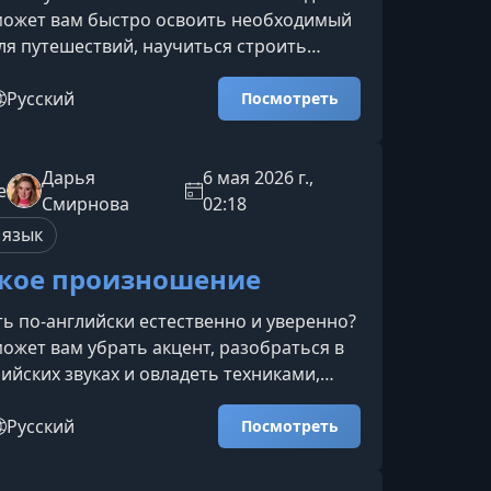
может вам быстро освоить необходимый
ля путешествий, научиться строить
ы, понимать собеседника и свободно
ипичных туристических ситуациях — от
Русский
Посмотреть
 ресторана.Что вы узнаете на
ма построена так, чтобы вы освоили
вительно нужный английский, который
Дарья
6 мая 2026 г.,
e
ять в любой поездке.Базовые фразы и
Смирнова
02:18
троить просты
 язык
кое произношение
ть по‑английски естественно и уверенно?
может вам убрать акцент, разобраться в
ийских звуках и овладеть техниками,
льзуют носители языка.Что вы узнаете и
анское и американское
Русский
Посмотреть
ёте, чем отличаются британский и
й варианты английского.Освоите