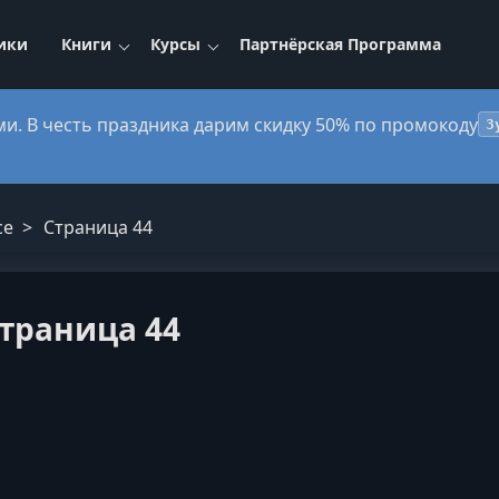
ики
Книги
Курсы
Партнёрская Программа
ми. В честь праздника дарим скидку 50% по промокоду
3
ce
Страница 44
 страница 44