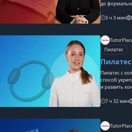
до формальны
«История пис
ключевые эта
3 ч 3 мин
изменило кул
мировоззрени
курсеЗарожд
TutorPlac
письменность
Пилатес
становлении 
Пилатес
Пилатес с ко
способ укреп
и развить ко
как новичкам
практику пил
7 ч 32 мин
перегрузок.Ч
освоить техн
научит работ
TutorPlac
безопасно.П