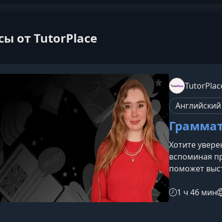
сы от TutorPlace
TutorPlac
Английский
Граммат
Хотите увере
вспоминая пр
поможет выс
грамматики у
естественно 
1 ч 46 мин
ситуациях.Чт
английского 