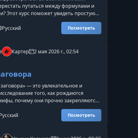
ерестать путаться между формулами и
? Этот курс поможет увидеть простую
н, понять их смысл и научиться уверенно
 их в реальной речи.Что вы получите на
Русский
Посмотреть
ние логики английских времёнВы
 как работает каждая временная форма и
ели языка выбирают то или иное время в
e
Картер
2 мая 2026 г., 02:54
итуации.Поймёте, как использовать
все
заговора
 заговора» — это увлекательное и
исследование того, как рождаются
мифы, почему они прочно закрепляются
ультуре и какие культурные механизмы
распространением. Вы научитесь
Русский
Посмотреть
ь легенды и альтернативные версии
 научной, психологической и
ческой точек зрения.Что вы узнаете на