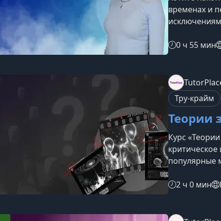
временах и п
исключениями
логику времё
использовать
0 ч 55 мин
курсеПонима
разберётесь,
почему носит
TutorPlac
конкретной с
Тру-крайм
времена в по
Теории 
Курс «Теории
критическое 
популярные 
в массовой к
стоят за их 
2 ч 0 мин
анализироват
реальности с
культурологи