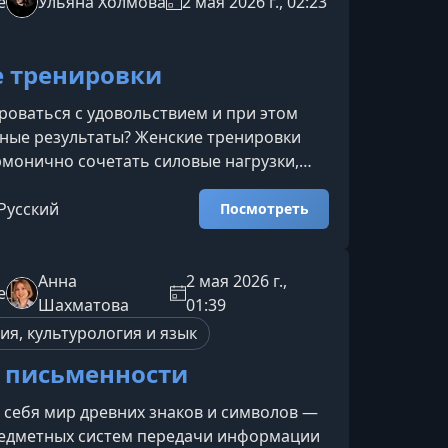
e
Ульяна Холмова
2 мая 2026 г., 02:23
ма помогает понять, как теории
рмируются, почему они вызывают
 тренировки
роваться с удовольствием и при этом
ные результаты? Женские тренировки
монично сочетать силовые нагрузки,
анс и лёгкое кардио. Такой подход
т ноги, ягодицы, спину и пресс,
Русский
Посмотреть
т отличную форму дома и дарит
лы, подвижности и уверенности каждый
т вам этот курсПоймёте, как грамотно
Анна
2 мая 2026 г.,
e
домашние тренировки для всего
Шахматова
01:39
тесь, как сочетать силовы
ия, культурология и язык
 письменности
 себя мир древних знаков и символов —
редметных систем передачи информации