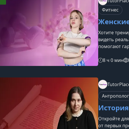
TutorPlac
курсеПрограм
Фитнес
заговора фо
Женские
Хотите трени
видеть реаль
помогают гар
растяжку, бал
прорабатывае
8 ч 0 мин
поддерживае
ощущение си
день.Что дас
TutorPlac
выстраивать 
тела.Разберё
Антрополог
История
Откройте для
от первых п