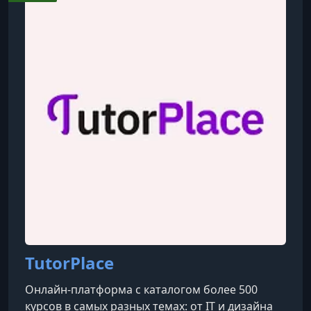
УРОК 9.
00:08:33
9. Как превращать подписчиков в клиентов
УРОК 10.
00:07:48
10. Партнерства и коллаборации
УРОК 11.
00:02:24
11. Выступления и экспертность
УРОК 12.
00:05:48
12. Система регулярного привлечения клиентов
УРОК 13.
00:07:00
13. Почему клиенты не покупают
УРОК 14.
00:06:14
14. Система постоянного потока клиентов
TutorPlace
Онлайн-платформа с каталогом более 500
курсов в самых разных темах: от IT и дизайна