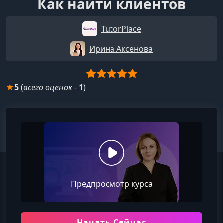
Как найти клиентов
TutorPlace
Ирина Аксенова
★
5
(
всего оценок
-
1
)
Предпросмотр курса
Начать Сейчас