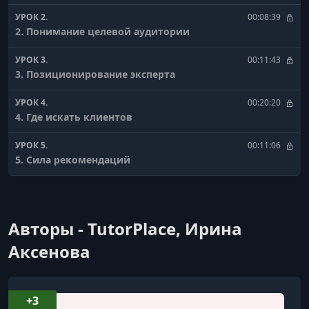
УРОК 2.
00:08:39
2. Понимание целевой аудитории
УРОК 3.
00:11:43
3. Позиционирование эксперта
УРОК 4.
00:20:20
4. Где искать клиентов
УРОК 5.
00:11:06
5. Сила рекомендаций
УРОК 6.
00:11:02
6. Контент как инструмент привлечения клиентов
Авторы - TutorPlace, Ирина
УРОК 7.
00:05:04
7. Социальные сети и доверие
Аксенова
УРОК 8.
00:08:05
8. Система воронки клиентов
+3