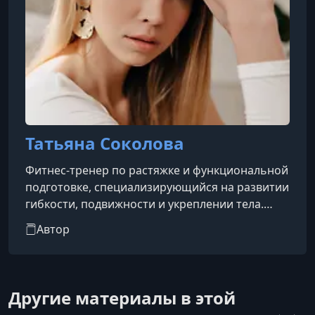
Татьяна Соколова
Фитнес-тренер по растяжке и функциональной
подготовке, специализирующийся на развитии
гибкости, подвижности и укреплении тела.
Автор курса с эффективными и доступными
Автор
упражнениями, подходящими для любого
уровня подготовки. Помогает выстраивать
реалистичные цели, поддерживать мотивацию
и постепенно достигать устойчивых
Другие материалы в этой
результатов в тренировках и самочувствии.