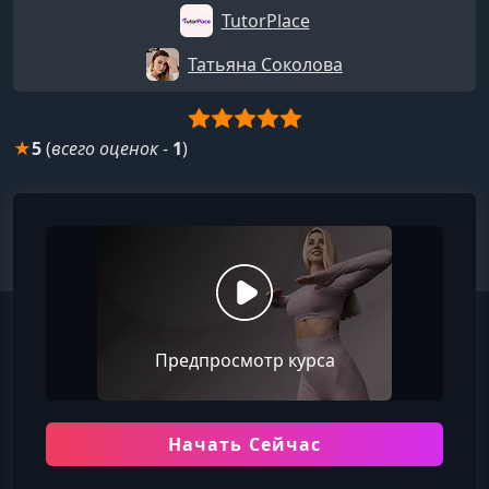
TutorPlace
Татьяна Соколова
★
5
(
всего оценок
-
1
)
Предпросмотр курса
Начать Сейчас