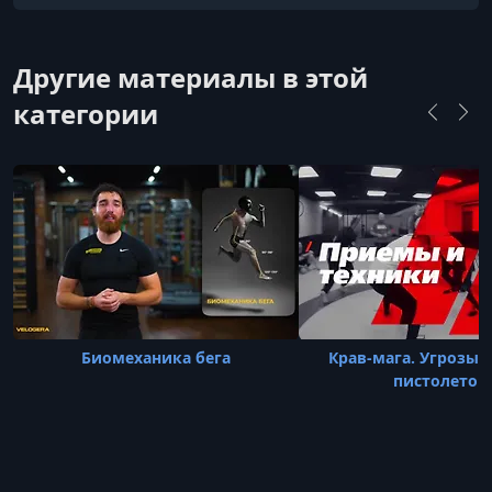
физической формы. Помогает спортсменам и
новичкам укрепить дисциплину, повысить
уровень подготовки и добиться уверенности
Другие материалы в этой
как в спорте, так и в повседневной жизни.
категории
Биомеханика бега
Крав-мага. Угрозы 
пистолетом