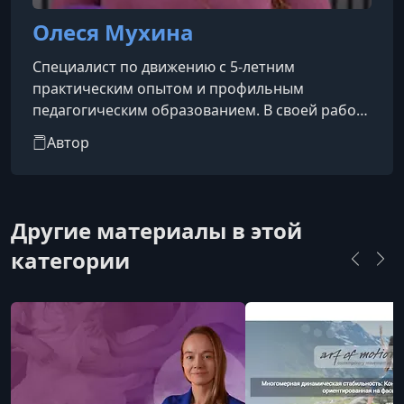
Олеся Мухина
Специалист по движению с 5-летним
практическим опытом и профильным
педагогическим образованием. В своей работе
она опирается на принципы биомеханики,
Автор
осознанного движения и постепочного
прогресса, уделяя особое внимание
безопасности, качеству выполнения
упражнений и формированию устойчивых
Другие материалы в этой
двигательных навыков.
категории