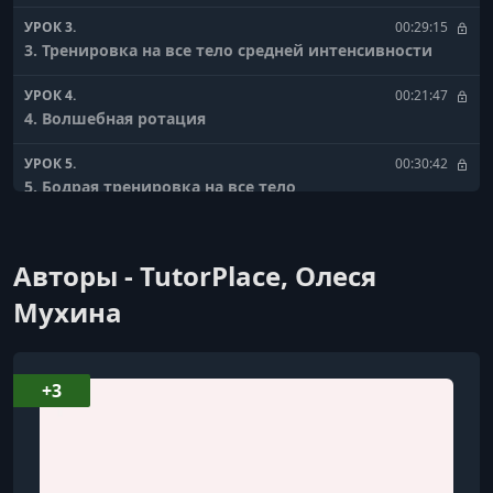
УРОК 3.
00:29:15
3. Тренировка на все тело средней интенсивности
УРОК 4.
00:21:47
4. Волшебная ротация
УРОК 5.
00:30:42
5. Бодрая тренировка на все тело
УРОК 6.
00:27:58
6. Пилатес для беременных - второй триместр
Авторы - TutorPlace, Олеся
УРОК 7.
00:29:14
Мухина
7. Универсальная тренировка на каждый день
+3