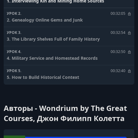
1. Interviewing Kin and Mining Home Sources
УРОК 2.
00:32:05
2. Genealogy Online Gems and Junk
УРОК 3.
00:32:54
3. The Library Shelves Full of Family History
УРОК 4.
00:32:50
4. Military Service and Homestead Records
УРОК 5.
00:32:40
5. How to Build Historical Context
УРОК 6.
00:32:55
6. Your Ancestors in Ship Passenger Lists
Авторы - Wondrium by The Great
УРОК 7.
00:34:32
7. Your Ancestors in Naturalization Records
Courses, Джон Филипп Колетта
УРОК 8.
00:29:34
8. The Genealogical Proof Standard