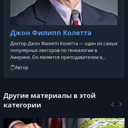
Джон Филипп Колетта
Доктор Джон Филипп Колетта — один из самых
популярных лекторов по генеалогии в
Америке. Он является преподавателем в
Институте генеалогии и исторических
Автор
исследований в Университете Сэмфорда в
Бирмингеме, Алабама; в Институте генеалогии
Солт-Лейк-Сити; и в программе
генеалогических исследований Бостонского
Другие материалы в этой
университета. Доктор Колетта также был
категории
инструктором и координатором курсов в
Национальном институте генеалогических
исследований, Генелогическо