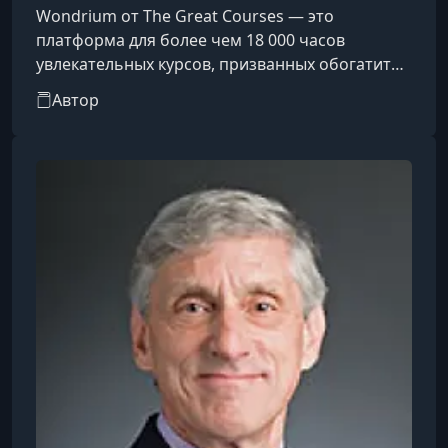
Wondrium от The Great Courses — это
платформа для более чем 18 000 часов
увлекательных курсов, призванных обогатить
и улучшить вашу жизнь. Академически
Автор
всеобъемлющие и неустанно увлекательные,
наши курсы позволяют учащимся на
протяжении всей жизни встретиться лицом к
лицу с величайшими профессорами мира и
профильными экспертами по самым разным
темам: от науки и истории до философии и
религии, путешествий и профессионального
роста. Всегда без рекл