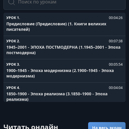
УРОК 1.
00:04:26
Предисловие (Предисловие) (1. Книги великих
писателей)
УРОК 2.
00:07:38
1945–2001 - ЭПОХА ПОСТМОДЕРНА (1.1945–2001 - Эпоха
постмодерна)
УРОК 3.
00:05:54
1900–1945 - Эпоха модернизма (2.1900–1945 - Эпоха
модернизма)
УРОК 4.
00:04:04
1850–1900 - Эпоха реализма (3.1850–1900 - Эпоха
реализма)
УРОК 5.
00:06:57
1650–1850 - От эпохи просвещения к эпохе реализма
(4.1650–1850 - От эпохи просвещения к эпохе
Читать онлайн
На весь экран
реализма)