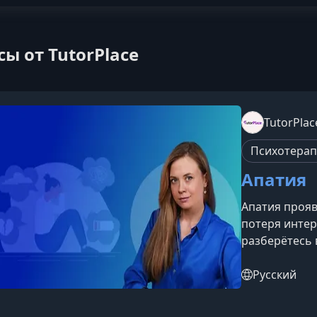
сы от TutorPlace
TutorPlac
Психотера
Апатия
Апатия прояв
потеря интер
разберётесь 
почему мотив
практические
Русский
жизненных си
на курсеПойм