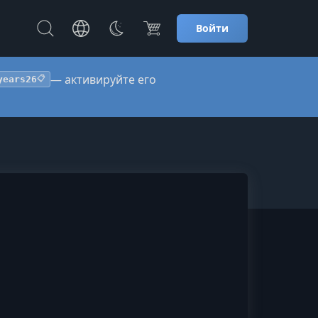
Войти
— активируйте его
years26
📋