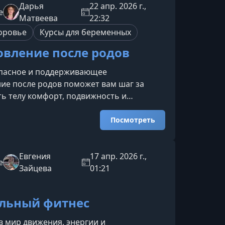
берётесь, как эти состояния влияют на
Дарья
22 апр. 2026 г.,
e
ление и повседневные решения, и
Матвеева
22:32
личать их от обычного переу
оровье
Курсы для беременных
овление после родов
опасное и поддерживающее
ие после родов поможет вам шаг за
ь телу комфорт, подвижность и
 Короткие практики, дыхание, работа со
кие упражнения на мобильность и
Посмотреть
 органично впишутся в любой график и
е при нехватке сна и сил.Что даст вам
имание, как безопасно возвращать
Евгения
17 апр. 2026 г.,
e
елоВы узнаете, как аккуратно включать
Зайцева
01:21
осле родов — без рез
льный фитнес
в мир движения, энергии и