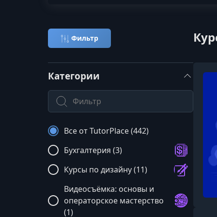
Кур
Фильтр
Категории
Поиск по категории
Все от TutorPlace (442)
Бухгалтерия (3)
Курсы по дизайну (11)
Видеосъёмка: основы и
операторское мастерство
(1)