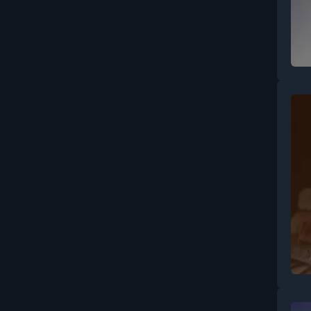
DaVinci Resolve (1)
CapCut (1)
Мобильная сьемка (2)
Освещение (1)
Позирование (2)
Telegram (1)
YouTube (1)
ChatGPT (2)
Midjourney (2)
Путешествия (2)
After Effects (3)