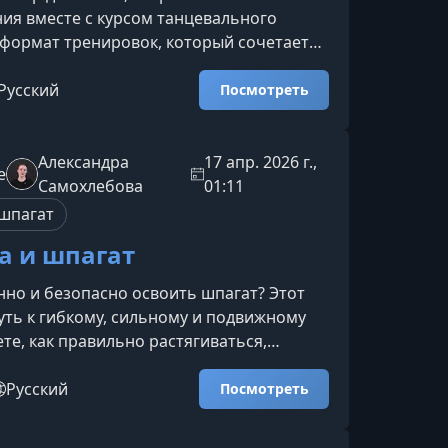
ия вместе с курсом танцевального
 формат тренировок, который сочетает
ес‑нагрузку, помогая одновременно
ическую форму, раскрывать пластику и
Русский
Посмотреть
вольствие от каждого движения.Что вас
цевальных тренировкахПрограмма
так, чтобы вы развивались гармонично,
Александра
17 апр. 2026 г.,
e
овень подготовки и видели реальные
Самохлебова
01:11
же после первых занят
 шпагат
а и шпагат
нно и безопасно освоить шпагат? Этот
уть к гибкому, сильному и подвижному
ете, как правильно растягиваться,
шцы и работать с телом так, чтобы
 без боли, травм и длительных пауз.
Русский
Посмотреть
ичкам и тем, кто уже имеет опыт в
 вас ждёт на курсеПрограмма построена