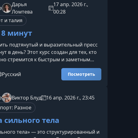
Ключевые принципы построения
Дарья
17 апр. 2026 г.,
e
 силовых и функциональных
Ломтева
00:28
оздание интенсивных программ с гирей
т и талия
 8 минут
ить подтянутый и выразительный пресс
нут в день? Этот курс создан для тех, кто
 но стремится к быстрым и заметным
. Интенсивный формат, проверенные
 грамотная техника помогут укрепить
Русский
Посмотреть
ь осанку и повысить общий тонус тела
ренировок в зале.Что вас ждёт в курсеВы
руктурированную программу,
e
Виктор Блуд
16 апр. 2026 г., 23:45
ю на глубокую активацию мышц пресса,
порт: Разное
онтро
 сильного тела
ьного тела» — это структурированный и