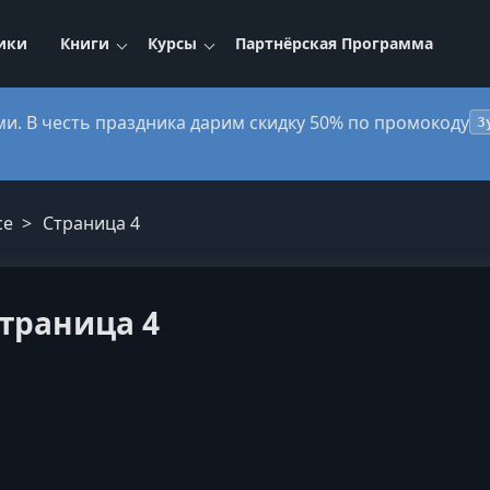
ики
Книги
Курсы
Партнёрская Программа
ми. В честь праздника дарим скидку 50% по промокоду
3
ce
Страница 4
 страница 4