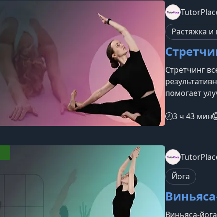
как последов
TutorPlac
которая помо
пластику и б
Растяжка и
Стретчин
Стретчинг вс
результатив
помогает улу
восстановить
регулярно, в
3 ч 43 мин
позвоночник 
движении. Ку
безопасного 
TutorPlac
постепенным 
курсеПрограм
Йога
кто уже
Виньяса
Виньяса‑йога