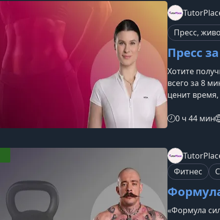
тренировки.
TutorPlac
эффективных
комплексов.С
Пресс, живо
дл
Пресс за
Хотите получ
всего за 8 ми
ценит время,
результатам
упражнения и
0 ч 44 мин
кор, улучшит
без долгих т
получите ст
TutorPlac
направленну
Фитнес
С
улучшение к
Формула
«Формула сил