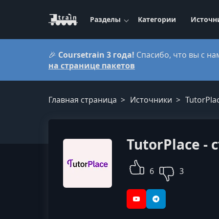
Разделы
Категории
Источн
🎉
Coursetrain 3 года!
Спасибо, что вы с на
на странице пакетов
Главная страница
Источники
TutorPla
TutorPlace -
6
3
YouTube
Telegram