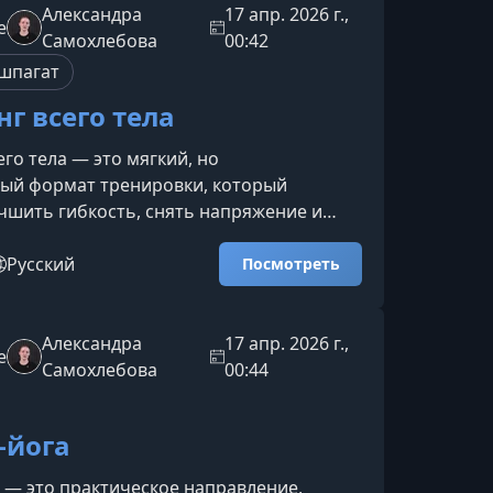
ательная и продуманная система,
Александра
17 апр. 2026 г.,
e
гает улучшать гибкость, развивать
Самохлебова
00:42
езопасно д
 шпагат
г всего тела
его тела — это мягкий, но
ный формат тренировки, который
чшить гибкость, снять напряжение и
 естественную подвижность. Занимаясь
ы укрепите мышцы, разгрузите
Русский
Посмотреть
и почувствуете лёгкость в каждом
рс создан для комфортного и
погружения в практику растяжки с
Александра
17 апр. 2026 г.,
e
прогрессом.Что вы освоите на
Самохлебова
00:44
ма подходит всем — от новичков до тех,
-йога
 — это практическое направление,