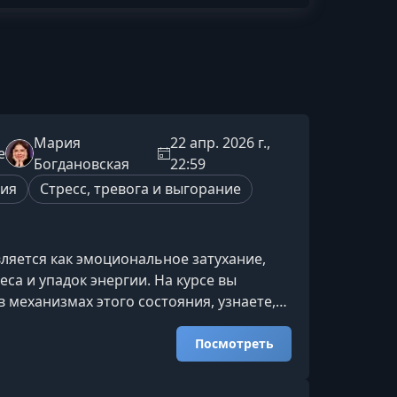
Мария
22 апр. 2026 г.,
e
Богдановская
22:59
пия
Стресс, тревога и выгорание
ляется как эмоциональное затухание,
еса и упадок энергии. На курсе вы
в механизмах этого состояния, узнаете,
ация снижается, и получите
 инструменты для восстановления
Посмотреть
л и ясности мышления.Что вы получите
ёте, что такое апатия и