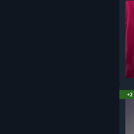
Вокал (2)
Ораторское Искусство (11)
Ремонт электроники (1)
3Д Графика: Разное (3)
Искусство (2)
Всемирная история (1)
Кинематограф (1)
+2
Религия (1)
Лекции о музыке (15)
Наука (2)
Китайская медицина (1)