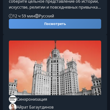
соберите цельное представление об истории,
искусстве, религии и повседневных привычках
страны, которая сочетает древние традиции и
12 ч 59 мин
Русский
ультрасовременный ритм жизни. Вы поймёте,
Посмотреть
как мыслят японцы и что скрывается за
знакомыми, но загадочными символами
японской культуры.Что вы изучите на
курсеКаждый модуль — это структурированное
путешествие в один из пластов японской
культуры: от мировоззрения и религии
Синхронизация
Айрат Багаутдинов