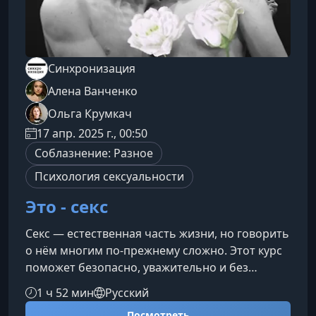
Синхронизация
Алена Ванченко
​Ольга Крумкач
17 апр. 2025 г., 00:50
Соблазнение: Разное
Психология сексуальности
Это - секс
Секс — естественная часть жизни, но говорить
о нём многим по-прежнему сложно. Этот курс
поможет безопасно, уважительно и без
стеснения изучать тему сексуальности, понять
1 ч 52 мин
Русский
своё тело, желания и границы, а также
Посмотреть