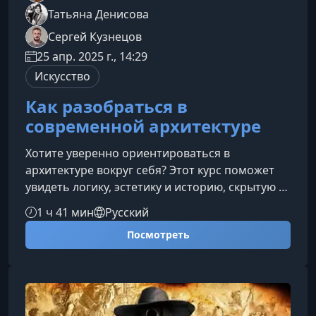
Татьяна Денисова
Сергей Кузнецов
25 апр. 2025 г., 14:29
Искусство
Как разобраться в
современной архитектуре
Хотите уверенно ориентироваться в
архитектуре вокруг себя? Этот курс поможет
увидеть логику, эстетику и историю, скрытую в
привычных зданиях. От модерна до
1 ч 41 мин
Русский
современной архитектуры — разберём, как
Посмотреть
менялись формы, материалы и смыслы, и
научимся «читать» город так, будто он —
открытая книга.О курсеВместе с проектом
«Глазами инженера» мы создали видеокурс,
который простым языком объясняет