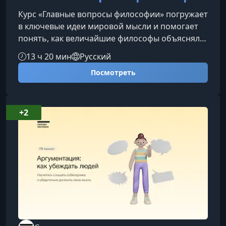
Курс «Главные вопросы философии» погружает
в ключевые идеи мировой мысли и помогает
понять, как величайшие философы объясняли
смысл жизни, устройство мира, природу
13 ч 20 мин
Русский
истины и справедливости. Это практичное и
Посмотреть
доступное введение в философию, которое
раскрывает самые важные вопросы
человечества.О чём этот курсЗа шесть занятий
вы последовательно разберёте
+2
фундаментальные темы, над которыми
размышляли Платон и Аристотель, Декарт и
Кант, Ницше и совре