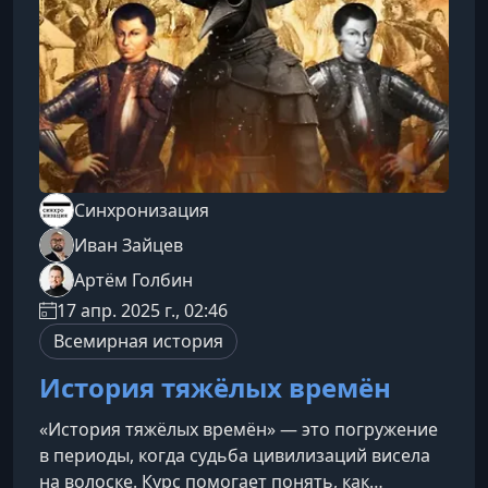
архитектурные стили XX и XXI века. Вы узнаете,
чем модерн о
Синхронизация
Иван Зайцев
Артём Голбин
17 апр. 2025 г., 02:46
Всемирная история
История тяжёлых времён
«История тяжёлых времён» — это погружение
в периоды, когда судьба цивилизаций висела
на волоске. Курс помогает понять, как