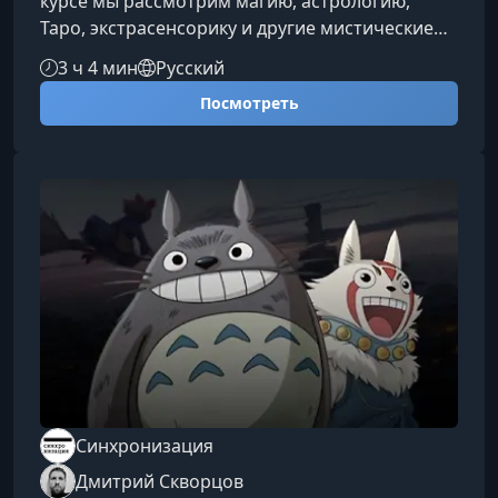
курсе мы рассмотрим магию, астрологию,
Таро, экстрасенсорику и другие мистические
практики с научной точки зрения. Вы узнаете,
3 ч 4 мин
Русский
какие психологические механизмы стоят за
Посмотреть
верой в сверхъестественное, как отличить
научный подход от псевдонауки и какие
рациональные альтернативы существуют тем
методам, что обычно относят к
«магическим».Что вас ждет в курсеНаучный
взгляд на популярные эзотерические
практикиМ
Синхронизация
Дмитрий Скворцов