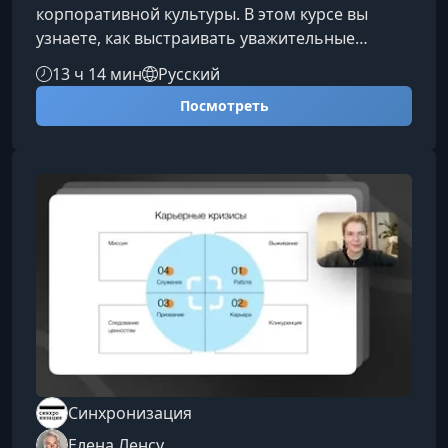
корпоративной культуры. В этом курсе вы
узнаете, как выстраивать уважительные
коммуникации, предотвращать конфликты и
13 ч 14 мин
Русский
создавать рабочую атмосферу, в которой
Посмотреть
команда чувствует себя уверенно и
безопасно.Что вы изучите на курсеПрограмма
раскрывает ключевые инструменты
экологичного взаимодействия на работе — от
этикета до оценки сложных ситуаций и
грамотного поведения в конфликтах.Этикет и
профессиональн
Синхронизация
Елена Ленсу