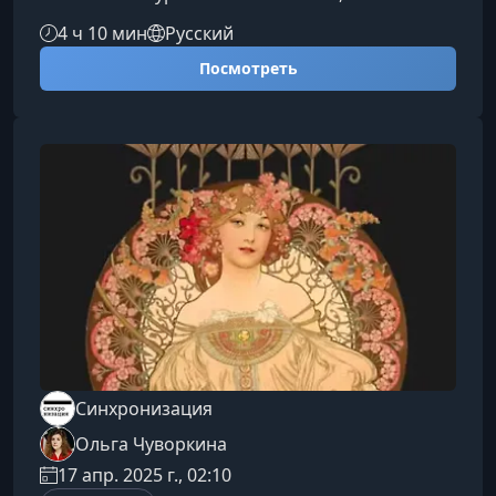
человечество переживало катастрофы, войны,
4 ч 10 мин
Русский
эпидемии и социальные потрясения, и какие
Посмотреть
ключевые уроки прошлого формируют наше
настоящее.О чём этот курсВы изучите шесть
крупнейших кризисов мировой истории,
увидите их причины, последствия и узнаете,
как они меняли политический ландшафт,
экономику, культуру и человеческое повед
Синхронизация
Ольга Чуворкина
17 апр. 2025 г., 02:10