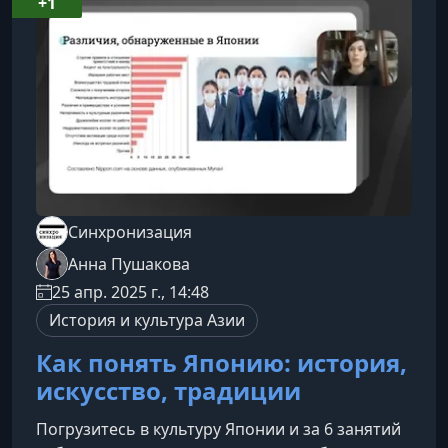
радость от рабочих процессов.Что вы узнаете
+1
в этом курсеКурс включает практические
техники, которые помогут разобраться с э
Синхронизация
Анна Пушакова
25 апр. 2025 г., 14:48
История и культура Азии
Как понять Японию: история,
искусство, традиции
Погрузитесь в культуру Японии и за 6 занятий